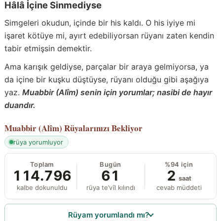
Hâlâ İçine Sinmediyse
Simgeleri okudun, içinde bir his kaldı. O his iyiye mi
işaret kötüye mi, ayırt edebiliyorsan rüyanı zaten kendin
tabir etmişsin demektir.
Ama karışık geldiyse, parçalar bir araya gelmiyorsa, ya
da içine bir kuşku düştüyse, rüyanı olduğu gibi aşağıya
yaz.
Muabbir (Alîm) senin için yorumlar; nasibi de hayır
duandır.
Muabbir (Alîm)
Rüyalarınızı Bekliyor
rüya yorumluyor
Toplam
Bugün
%94 için
114.796
61
2
saat
kalbe dokunuldu
rüya te’vîl kılındı
cevab müddeti
Rüyam yorumlandı mı?