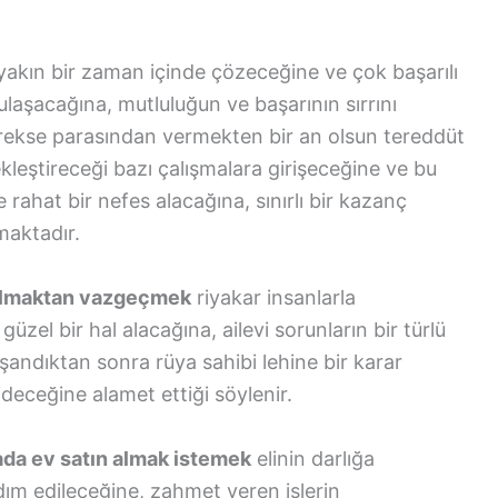
yakın bir zaman içinde çözeceğine ve çok başarılı
a ulaşacağına, mutluluğun ve başarının sırrını
rekse parasından vermekten bir an olsun tereddüt
kleştireceği bazı çalışmalara girişeceğine ve bu
 rahat bir nefes alacağına, sınırlı bir kazanç
maktadır.
 almaktan vazgeçmek
riyakar insanlarla
üzel bir hal alacağına, ailevi sorunların bir türlü
ndıktan sonra rüya sahibi lehine bir karar
eceğine alamet ettiği söylenir.
da ev satın almak istemek
elinin darlığa
dım edileceğine, zahmet veren işlerin