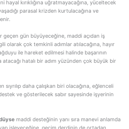
sini hayal kırıklığına uğratmayacağına, yüceltecek
yaşadığı parasal krizden kurtulacağına ve
enir.
er geçen gün büyüyeceğine, maddi açıdan iş
gili olarak çok temkinli adımlar atılacağına, hayır
 sağduyu ile hareket edilmesi halinde başarının
 atacağı hatalı bir adım yüzünden çok büyük bir
n sıyrılıp daha çalışkan biri olacağına, eğlenceli
estek ve gösterilecek sabır sayesinde işyerinin
ldüyse
maddi desteğinin yanı sıra manevi anlamda
evap işleyeceğine, geçim derdinin de ortadan