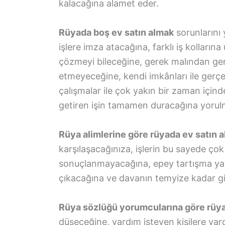
kalacağına alamet eder.
Rüyada boş ev satın almak
sorunlarını 
işlere imza atacağına, farklı iş kolların
çözmeyi bileceğine, gerek malından ge
etmeyeceğine, kendi imkânları ile gerçe
çalışmalar ile çok yakın bir zaman içinde
getiren işin tamamen duracağına yorul
Rüya alimlerine göre rüyada ev satın
karşılaşacağınıza, işlerin bu sayede çok g
sonuçlanmayacağına, epey tartışma yaşa
çıkacağına ve davanın temyize kadar gid
Rüya sözlüğü yorumcularına göre rüya
düşeceğine, yardım isteyen kişilere yar