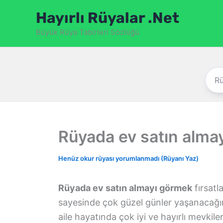
İçeriğe
Hayırlı Rüyalar .Net
atla
Büyük Rüya Tabirleri Sözlüğü
Rüyada ev satın alma
Henüz okur rüyası yorumlanmadı (Rüyanı Yaz)
Rüyada ev satın almayı görmek
fırsatl
sayesinde çok güzel günler yaşanacağı
aile hayatında çok iyi ve hayırlı mevki