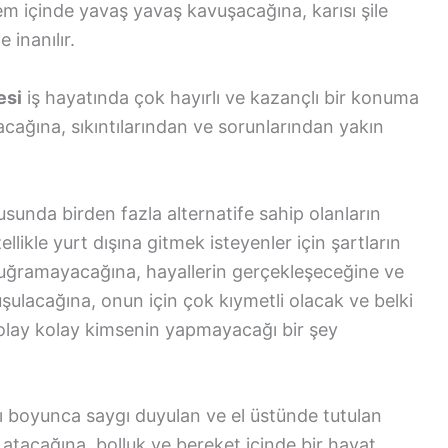
m içinde yavaş yavaş kavuşacağına, karısı şile
 inanılır.
esi
iş hayatında çok hayırlı ve kazançlı bir konuma
cağına, sıkıntılarından ve sorunlarından yakın
sunda birden fazla alternatife sahip olanların
ellikle yurt dışına gitmek isteyenler için şartların
a uğramayacağına, hayallerin gerçekleşeceğine ve
şulacağına, onun için çok kıymetli olacak ve belki
olay kolay kimsenin yapmayacağı bir şey
 boyunca saygı duyulan ve el üstünde tutulan
 atacağına, bolluk ve bereket içinde bir hayat