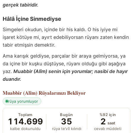
gerçek tabiridir.
Hâlâ İçine Sinmediyse
Simgeleri okudun, içinde bir his kaldı. O his iyiye mi
işaret kötüye mi, ayırt edebiliyorsan rüyanı zaten kendin
tabir etmişsin demektir.
Ama karışık geldiyse, parçalar bir araya gelmiyorsa, ya
da içine bir kuşku düştüyse, rüyanı olduğu gibi aşağıya
yaz.
Muabbir (Alîm) senin için yorumlar; nasibi de hayır
duandır.
Muabbir (Alîm)
Rüyalarınızı Bekliyor
rüya yorumluyor
Toplam
Bugün
%92 için
114.699
35
2
saat
kalbe dokunuldu
rüya te’vîl kılındı
cevab müddeti