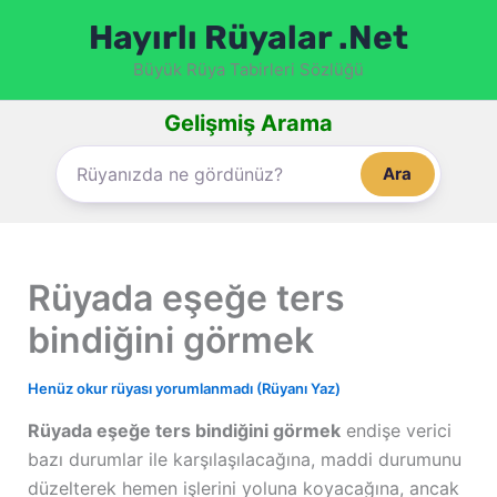
İçeriğe
Hayırlı Rüyalar .Net
atla
Büyük Rüya Tabirleri Sözlüğü
Gelişmiş Arama
Ara
Rüyada eşeğe ters
bindiğini görmek
Henüz okur rüyası yorumlanmadı (Rüyanı Yaz)
Rüyada eşeğe ters bindiğini görmek
endişe verici
bazı durumlar ile karşılaşılacağına, maddi durumunu
düzelterek hemen işlerini yoluna koyacağına, ancak