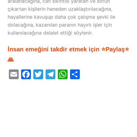
aralanacağına, can sıkıntısı yaratan ve sorun
çıkartan kişilerin haneden uzaklaştırılacağına,
hayallerine kavuşup daha çok çalışma şevki ile
dolacağına, kazanılan paranın hayırlı işler için
kullanılacağına delalet ettiği söylenir.
İnsan emeğini takdir etmek için ⭐Paylaş⭐
🙏
E
F
T
T
W
S
m
a
w
el
h
h
ai
c
itt
e
at
ar
l
e
er
gr
s
e
b
a
A
o
m
p
o
p