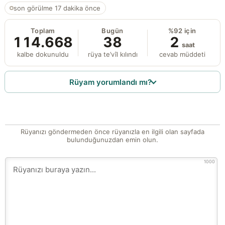
son görülme 17 dakika önce
Toplam
Bugün
%92 için
114.668
38
2
saat
kalbe dokunuldu
rüya te’vîl kılındı
cevab müddeti
Rüyam yorumlandı mı?
Rüyanızı göndermeden önce rüyanızla en ilgili olan sayfada
bulunduğunuzdan emin olun.
1000