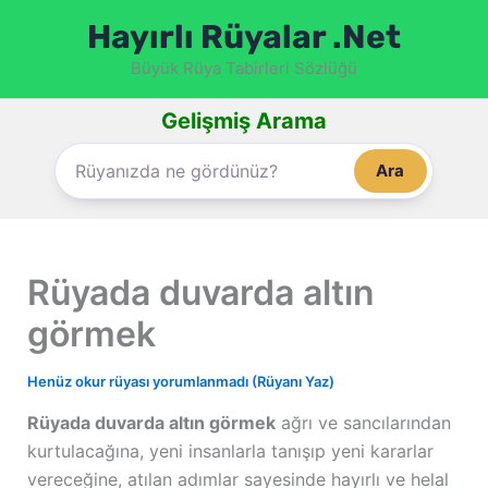
İçeriğe
Hayırlı Rüyalar .Net
atla
Büyük Rüya Tabirleri Sözlüğü
Gelişmiş Arama
Ara
Rüyada duvarda altın
görmek
Henüz okur rüyası yorumlanmadı (Rüyanı Yaz)
Rüyada duvarda altın görmek
ağrı ve sancılarından
kurtulacağına, yeni insanlarla tanışıp yeni kararlar
vereceğine, atılan adımlar sayesinde hayırlı ve helal