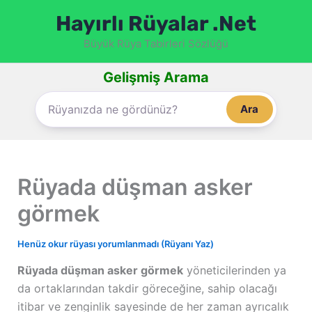
İçeriğe
Hayırlı Rüyalar .Net
atla
Büyük Rüya Tabirleri Sözlüğü
Gelişmiş Arama
Ara
Rüyada düşman asker
görmek
Henüz okur rüyası yorumlanmadı (Rüyanı Yaz)
Rüyada düşman asker görmek
yöneticilerinden ya
da ortaklarından takdir göreceğine, sahip olacağı
itibar ve zenginlik sayesinde de her zaman ayrıcalık