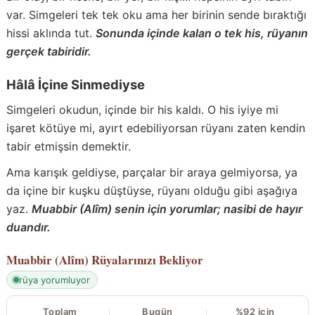
var. Simgeleri tek tek oku ama her birinin sende bıraktığı
hissi aklında tut.
Sonunda içinde kalan o tek his, rüyanın
gerçek tabiridir.
Hâlâ İçine Sinmediyse
Simgeleri okudun, içinde bir his kaldı. O his iyiye mi
işaret kötüye mi, ayırt edebiliyorsan rüyanı zaten kendin
tabir etmişsin demektir.
Ama karışık geldiyse, parçalar bir araya gelmiyorsa, ya
da içine bir kuşku düştüyse, rüyanı olduğu gibi aşağıya
yaz.
Muabbir (Alîm) senin için yorumlar; nasibi de hayır
duandır.
Muabbir (Alîm)
Rüyalarınızı Bekliyor
rüya yorumluyor
Toplam
Bugün
%92 için