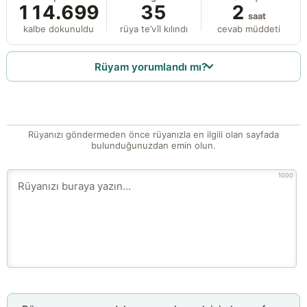
114.699
35
2
saat
kalbe dokunuldu
rüya te’vîl kılındı
cevab müddeti
Rüyam yorumlandı mı?
Rüyanızı göndermeden önce rüyanızla en ilgili olan sayfada
bulunduğunuzdan emin olun.
1000