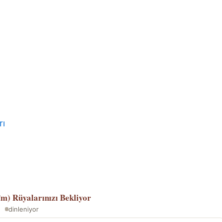
rı
îm)
Rüyalarınızı Bekliyor
dinleniyor