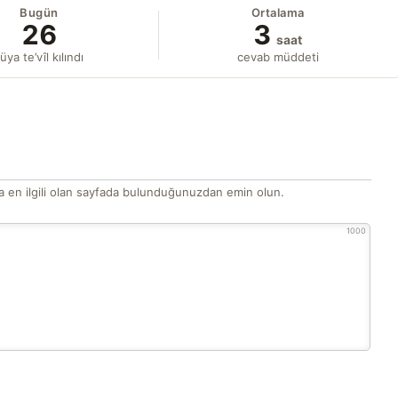
Bugün
Ortalama
26
3
saat
üya te’vîl kılındı
cevab müddeti
 en ilgili olan sayfada bulunduğunuzdan emin olun.
1000