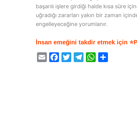
başarılı işlere girdiği halde kısa süre 
uğradığı zararları yakın bir zaman içinde
engelleyeceğine yorumlanır.
İnsan emeğini takdir etmek için ⭐
E
F
T
T
W
S
m
a
w
el
h
h
ai
c
itt
e
at
ar
l
e
er
gr
s
e
b
a
A
o
m
p
o
p
k