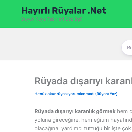
İçeriğe
Hayırlı Rüyalar .Net
atla
Büyük Rüya Tabirleri Sözlüğü
Rüyada dışarıyı karan
Henüz okur rüyası yorumlanmadı (Rüyanı Yaz)
Rüyada dışarıyı karanlık görmek
hem de
yoluna gireceğine, hem eğitim hayatında
olacağına, yardımcı tuttuğu bir işte çok r