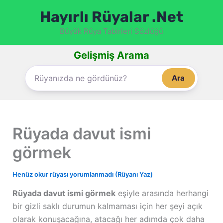
İçeriğe
Hayırlı Rüyalar .Net
atla
Büyük Rüya Tabirleri Sözlüğü
Gelişmiş Arama
Ara
Rüyada davut ismi
görmek
Henüz okur rüyası yorumlanmadı (Rüyanı Yaz)
Rüyada davut ismi görmek
eşiyle arasında herhangi
bir gizli saklı durumun kalmaması için her şeyi açık
olarak konuşacağına, atacağı her adımda çok daha