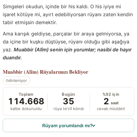
Simgeleri okudun, içinde bir his kaldı. O his iyiye mi
işaret kötüye mi, ayırt edebiliyorsan rüyanı zaten kendin
tabir etmişsin demektir.
Ama karışık geldiyse, parçalar bir araya gelmiyorsa, ya
da içine bir kuşku düştüyse, rüyanı olduğu gibi aşağıya
yaz.
Muabbir (Alîm) senin için yorumlar; nasibi de hayır
duandır.
Muabbir (Alîm)
Rüyalarınızı Bekliyor
dinleniyor
Toplam
Bugün
%92 için
114.668
35
2
saat
kalbe dokunuldu
rüya te’vîl kılındı
cevab müddeti
Rüyam yorumlandı mı?