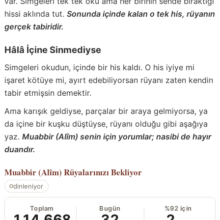
var. Simgeleri tek tek oku ama her birinin sende bıraktığı
hissi aklında tut.
Sonunda içinde kalan o tek his, rüyanın
gerçek tabiridir.
Hâlâ İçine Sinmediyse
Simgeleri okudun, içinde bir his kaldı. O his iyiye mi
işaret kötüye mi, ayırt edebiliyorsan rüyanı zaten kendin
tabir etmişsin demektir.
Ama karışık geldiyse, parçalar bir araya gelmiyorsa, ya
da içine bir kuşku düştüyse, rüyanı olduğu gibi aşağıya
yaz.
Muabbir (Alîm) senin için yorumlar; nasibi de hayır
duandır.
Muabbir (Alîm)
Rüyalarınızı Bekliyor
dinleniyor
Toplam
Bugün
%92 için
114.668
32
2