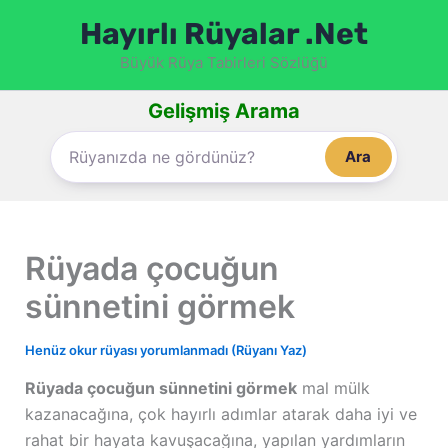
İçeriğe
Hayırlı Rüyalar .Net
atla
Büyük Rüya Tabirleri Sözlüğü
Gelişmiş Arama
Ara
Rüyada çocuğun
sünnetini görmek
Henüz okur rüyası yorumlanmadı (Rüyanı Yaz)
Rüyada çocuğun sünnetini görmek
mal mülk
kazanacağına, çok hayırlı adımlar atarak daha iyi ve
rahat bir hayata kavuşacağına, yapılan yardımların