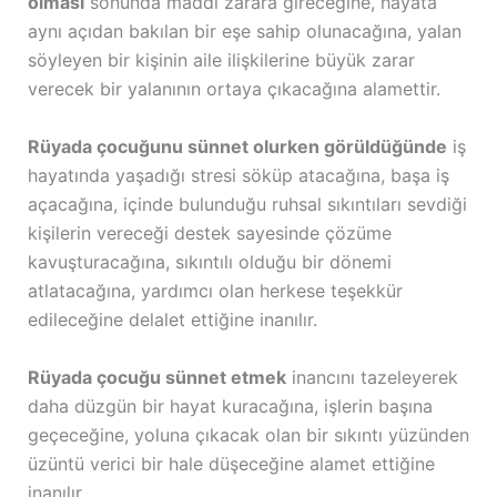
olması
sonunda maddi zarara gireceğine, hayata
aynı açıdan bakılan bir eşe sahip olunacağına, yalan
söyleyen bir kişinin aile ilişkilerine büyük zarar
verecek bir yalanının ortaya çıkacağına alamettir.
Rüyada çocuğunu sünnet olurken görüldüğünde
iş
hayatında yaşadığı stresi söküp atacağına, başa iş
açacağına, içinde bulunduğu ruhsal sıkıntıları sevdiği
kişilerin vereceği destek sayesinde çözüme
kavuşturacağına, sıkıntılı olduğu bir dönemi
atlatacağına, yardımcı olan herkese teşekkür
edileceğine delalet ettiğine inanılır.
Rüyada çocuğu sünnet etmek
inancını tazeleyerek
daha düzgün bir hayat kuracağına, işlerin başına
geçeceğine, yoluna çıkacak olan bir sıkıntı yüzünden
üzüntü verici bir hale düşeceğine alamet ettiğine
inanılır.