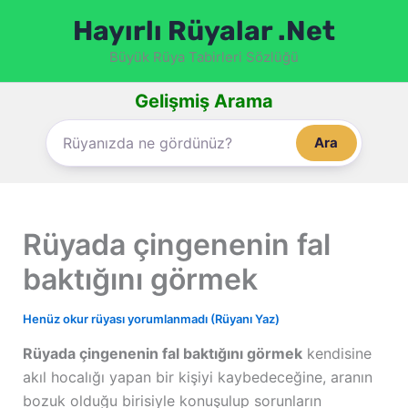
İçeriğe
Hayırlı Rüyalar .Net
atla
Büyük Rüya Tabirleri Sözlüğü
Gelişmiş Arama
Ara
Rüyada çingenenin fal
baktığını görmek
Henüz okur rüyası yorumlanmadı (Rüyanı Yaz)
Rüyada çingenenin fal baktığını görmek
kendisine
akıl hocalığı yapan bir kişiyi kaybedeceğine, aranın
bozuk olduğu birisiyle konuşulup sorunların