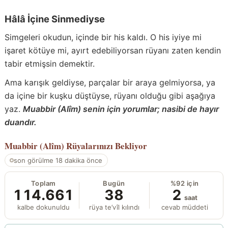
Hâlâ İçine Sinmediyse
Simgeleri okudun, içinde bir his kaldı. O his iyiye mi
işaret kötüye mi, ayırt edebiliyorsan rüyanı zaten kendin
tabir etmişsin demektir.
Ama karışık geldiyse, parçalar bir araya gelmiyorsa, ya
da içine bir kuşku düştüyse, rüyanı olduğu gibi aşağıya
yaz.
Muabbir (Alîm) senin için yorumlar; nasibi de hayır
duandır.
Muabbir (Alîm)
Rüyalarınızı Bekliyor
son görülme 18 dakika önce
Toplam
Bugün
%92 için
114.661
38
2
saat
kalbe dokunuldu
rüya te’vîl kılındı
cevab müddeti