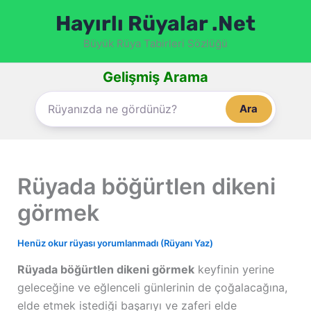
İçeriğe
Hayırlı Rüyalar .Net
atla
Büyük Rüya Tabirleri Sözlüğü
Gelişmiş Arama
Ara
Rüyada böğürtlen dikeni
görmek
Henüz okur rüyası yorumlanmadı (Rüyanı Yaz)
Rüyada böğürtlen dikeni görmek
keyfinin yerine
geleceğine ve eğlenceli günlerinin de çoğalacağına,
elde etmek istediği başarıyı ve zaferi elde