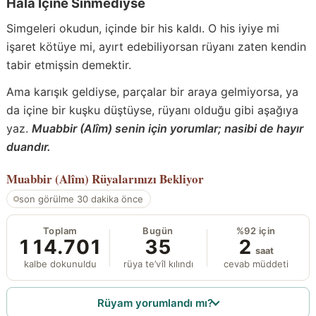
Hâlâ İçine Sinmediyse
Simgeleri okudun, içinde bir his kaldı. O his iyiye mi
işaret kötüye mi, ayırt edebiliyorsan rüyanı zaten kendin
tabir etmişsin demektir.
Ama karışık geldiyse, parçalar bir araya gelmiyorsa, ya
da içine bir kuşku düştüyse, rüyanı olduğu gibi aşağıya
yaz.
Muabbir (Alîm) senin için yorumlar; nasibi de hayır
duandır.
Muabbir (Alîm)
Rüyalarınızı Bekliyor
son görülme 30 dakika önce
Toplam
Bugün
%92 için
114.701
35
2
saat
kalbe dokunuldu
rüya te’vîl kılındı
cevab müddeti
Rüyam yorumlandı mı?