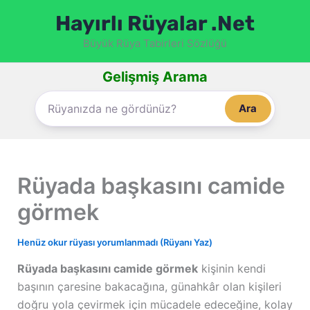
İçeriğe
Hayırlı Rüyalar .Net
atla
Büyük Rüya Tabirleri Sözlüğü
Gelişmiş Arama
Ara
Rüyada başkasını camide
görmek
Henüz okur rüyası yorumlanmadı (Rüyanı Yaz)
Rüyada başkasını camide görmek
kişinin kendi
başının çaresine bakacağına, günahkâr olan kişileri
doğru yola çevirmek için mücadele edeceğine, kolay