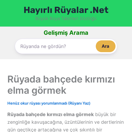
İçeriğe
Hayırlı Rüyalar .Net
atla
Büyük Rüya Tabirleri Sözlüğü
Gelişmiş Arama
Ara
Rüyada bahçede kırmızı
elma görmek
Henüz okur rüyası yorumlanmadı (Rüyanı Yaz)
Rüyada bahçede kırmızı elma görmek
büyük bir
zenginliğe kavuşacağına, üzüntülerinin ve dertlerinin
gün geçtikçe artacağına ve çok sıkıntılı bir