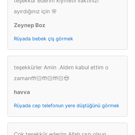
teşekkür ederim kıymetli vaktinizi
ayırdığınız için 🌸
Zeynep Boz
Rüyada bebek çiş görmek
teşekkürler Amin .Aldım kabul ettim o
zaman🤲🏻🤲🏻🤲🏻😍
havva
Rüyada cep telefonun yere düştüğünü görmek
Çok teşekkür ederim Allah razı olsun