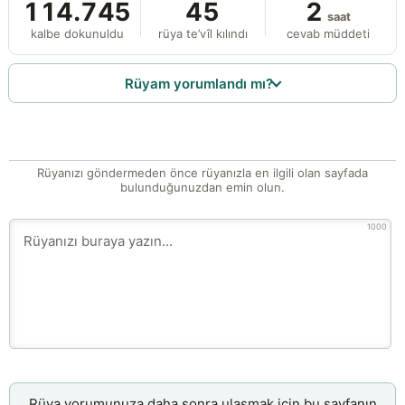
114.745
45
2
saat
kalbe dokunuldu
rüya te’vîl kılındı
cevab müddeti
Rüyam yorumlandı mı?
Rüyanızı göndermeden önce rüyanızla en ilgili olan sayfada
bulunduğunuzdan emin olun.
1000
Rüya yorumunuza daha sonra ulaşmak için bu sayfanın