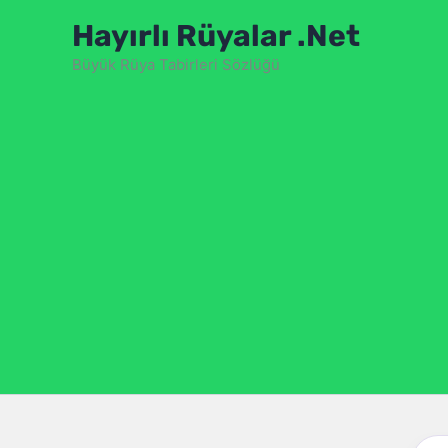
İçeriğe
Hayırlı Rüyalar .Net
atla
Büyük Rüya Tabirleri Sözlüğü