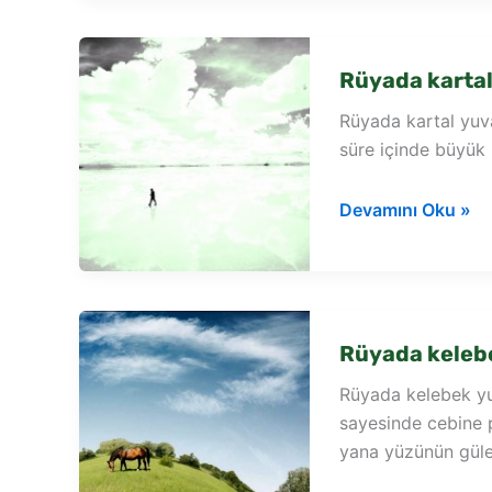
görmek
Rüyada karta
Rüyada kartal yuva
süre içinde büyük b
Rüyada
Devamını Oku »
kartal
yuvası
görmek
Rüyada keleb
Rüyada kelebek yu
sayesinde cebine 
yana yüzünün güle