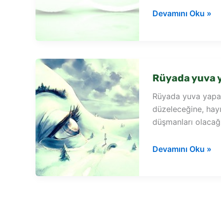
Rüyada
Devamını Oku »
evde
kuş
yuvası
görmek
Rüyada yuva 
Rüyada yuva yapan
düzeleceğine, hay
düşmanları olacağı
Rüyada
Devamını Oku »
yuva
yapan
serçe
görmek