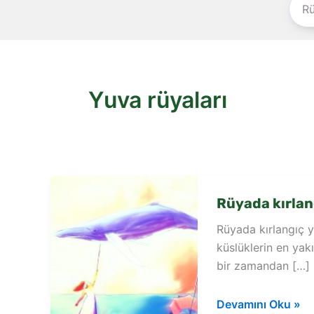
Yuva rüyaları
Rüyada kırlan
Rüyada kırlangıç 
küslüklerin en ya
bir zamandan […]
Rüyada
Devamını Oku »