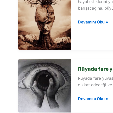
hayal ettiklerini y
barışacağına, büy
Rüyada
Devamını Oku »
arının
yuva
yaptığını
görmek
Rüyada fare 
Rüyada fare yuvası
dikkat edeceği ve 
Rüyada
Devamını Oku »
fare
yuvası