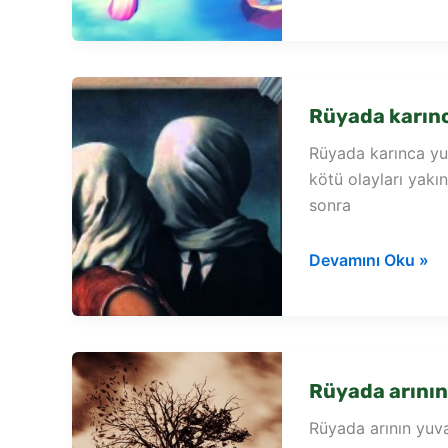
kırlangıç
yuvası
görmek
Rüyada karın
Rüyada karınca yu
kötü olayları yakı
sonra
Rüyada
Devamını Oku »
karınca
yuvası
görmek
Rüyada arının
Rüyada arının yuv