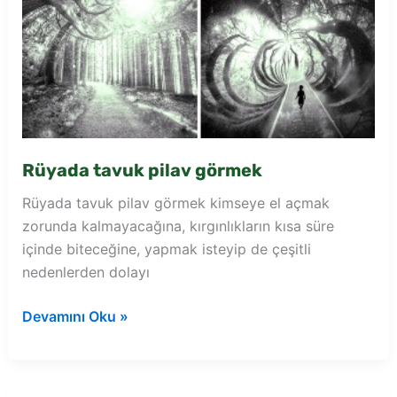
Rüyada tavuk pilav görmek
Rüyada tavuk pilav görmek kimseye el açmak
zorunda kalmayacağına, kırgınlıkların kısa süre
içinde biteceğine, yapmak isteyip de çeşitli
nedenlerden dolayı
Rüyada
Devamını Oku »
tavuk
pilav
görmek