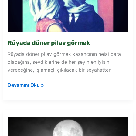
Rüyada döner pilav görmek
Rüyada döner pilav görmek kazancının helal para
olacağına, sevdiklerine de her şeyin en iyisini
vereceğine, iş amaçlı çıkılacak bir seyahatten
Rüyada
Devamını Oku »
döner
pilav
görmek