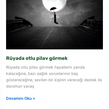
Rüyada otlu pilav görmek
Rüyada otlu pilav görmek hayallerin yarıda
kalacağına, bazı sağlık sorunlarının baş
göstereceğine, sevilen bir kişinin vereceği destek ile
durumun yavaş
Rüyada
Devamını Oku »
otlu