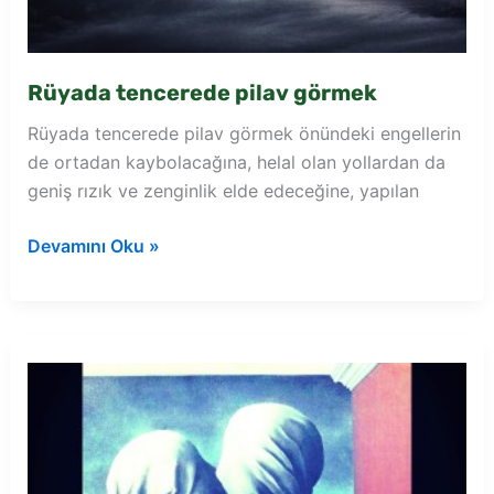
Rüyada tencerede pilav görmek
Rüyada tencerede pilav görmek önündeki engellerin
de ortadan kaybolacağına, helal olan yollardan da
geniş rızık ve zenginlik elde edeceğine, yapılan
Rüyada
Devamını Oku »
tencerede
pilav
görmek