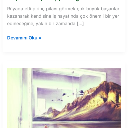
Rüyada etli pirinç pilavı görmek çok büyük başarılar
kazanarak kendisine iş hayatında çok önemli bir yer
edineceğine, yakın bir zamanda […]
Rüyada
Devamını Oku »
etli
pirinç
pilavı
görmek