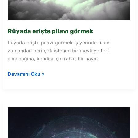
Rüyada erişte pilavı görmek
Rüyada erişte pilavı görmek iş yerinde uzun
zamandan beri çok istenen bir mevkiye terfi
alınacağına, kendisi için rahat bir hayat
Rüyada
Devamını Oku »
erişte
pilavı
görmek