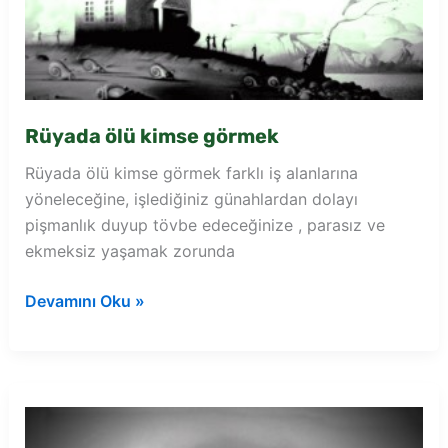
Rüyada ölü kimse görmek
Rüyada ölü kimse görmek farklı iş alanlarına
yöneleceğine, işlediğiniz günahlardan dolayı
pişmanlık duyup tövbe edeceğinize , parasız ve
ekmeksiz yaşamak zorunda
Rüyada
Devamını Oku »
ölü
kimse
görmek