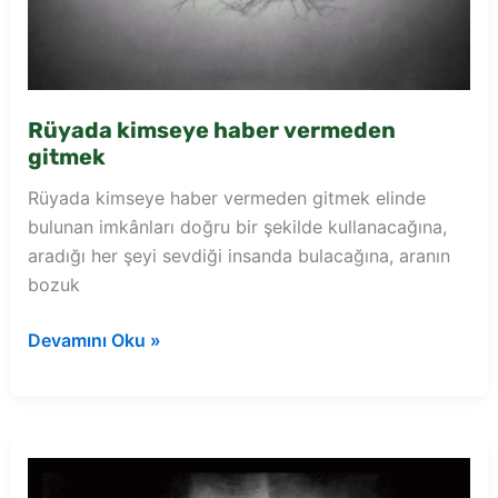
Rüyada kimseye haber vermeden
gitmek
Rüyada kimseye haber vermeden gitmek elinde
bulunan imkânları doğru bir şekilde kullanacağına,
aradığı her şeyi sevdiği insanda bulacağına, aranın
bozuk
Rüyada
Devamını Oku »
kimseye
haber
vermeden
gitmek