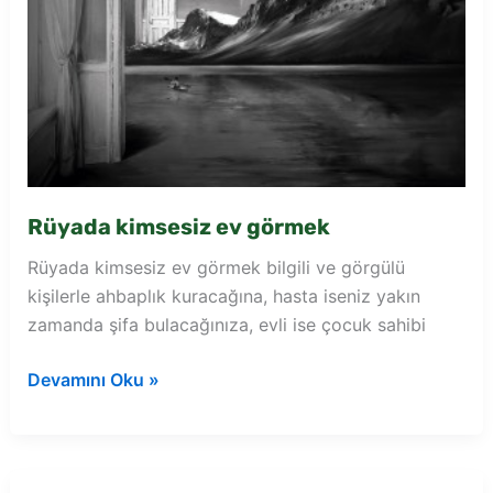
Rüyada kimsesiz ev görmek
Rüyada kimsesiz ev görmek bilgili ve görgülü
kişilerle ahbaplık kuracağına, hasta iseniz yakın
zamanda şifa bulacağınıza, evli ise çocuk sahibi
Rüyada
Devamını Oku »
kimsesiz
ev
görmek