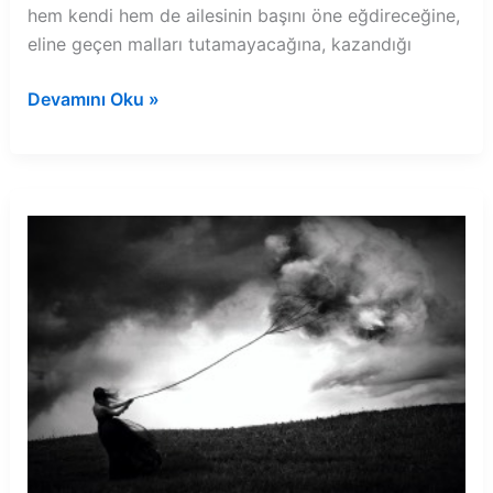
hem kendi hem de ailesinin başını öne eğdireceğine,
eline geçen malları tutamayacağına, kazandığı
Rüyada
Devamını Oku »
boğulan
kimse
görmek