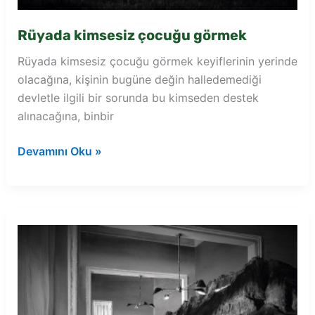
Rüyada kimsesiz çocuğu görmek
Rüyada kimsesiz çocuğu görmek keyiflerinin yerinde
olacağına, kişinin bugüne değin halledemediği
devletle ilgili bir sorunda bu kimseden destek
alınacağına, binbir
Rüyada
Devamını Oku »
kimsesiz
çocuğu
görmek