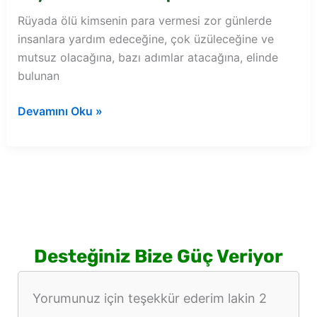
Rüyada ölü kimsenin para vermesi zor günlerde
insanlara yardım edeceğine, çok üzüleceğine ve
mutsuz olacağına, bazı adımlar atacağına, elinde
bulunan
Rüyada
Devamını Oku »
ölü
kimsenin
para
vermesi
Desteğiniz Bize Güç Veriyor
Yorumunuz için teşekkür ederim lakin 2