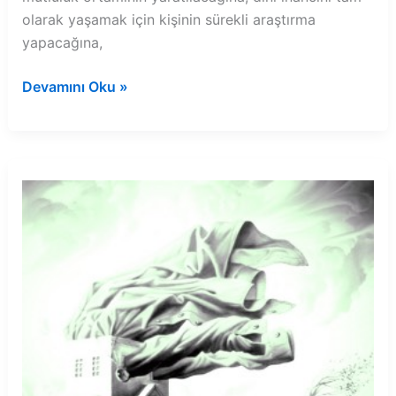
olarak yaşamak için kişinin sürekli araştırma
yapacağına,
Rüyada
Devamını Oku »
kimsesiz
erkek
bebek
görmek