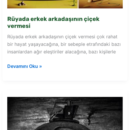
Rüyada erkek arkadaşının çiçek
vermesi
Rüyada erkek arkadaşının çiçek vermesi çok rahat
bir hayat yaşayacağına, bir sebeple etrafındaki bazı
insanlardan ağır eleştiriler alacağına, bazı kişilerle
Rüyada
Devamını Oku »
erkek
arkadaşının
çiçek
vermesi