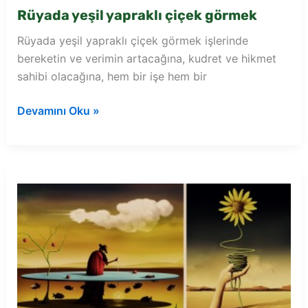
Rüyada yeşil yapraklı çiçek görmek
Rüyada yeşil yapraklı çiçek görmek işlerinde
bereketin ve verimin artacağına, kudret ve hikmet
sahibi olacağına, hem bir işe hem bir
Rüyada
Devamını Oku »
yeşil
yapraklı
çiçek
görmek