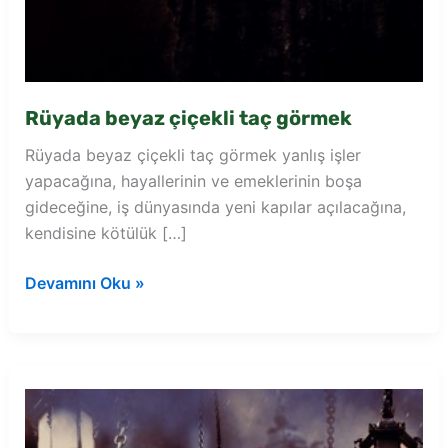
Rüyada beyaz çiçekli taç görmek
Rüyada beyaz çiçekli taç görmek yanlış işler
yapacağına, hayallerinin ve emeklerinin boşa
gideceğine, iş dünyasında yeni kapılar açılacağına,
kendisine kötülük […]
Rüyada
Devamını Oku »
beyaz
çiçekli
taç
görmek