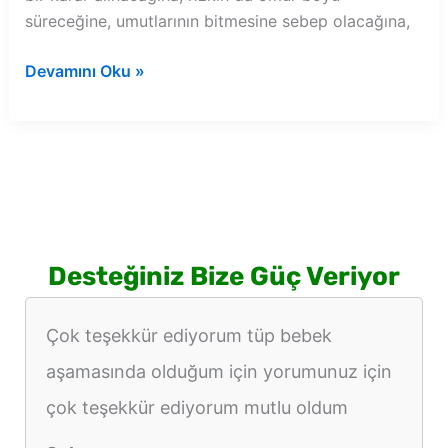
süreceğine, umutlarının bitmesine sebep olacağına,
Rüyada
Devamını Oku »
toprak
çiçek
görmek
Desteğiniz Bize Güç Veriyor
Çok teşekkür ediyorum tüp bebek
aşamasında olduğum için yorumunuz için
çok teşekkür ediyorum mutlu oldum