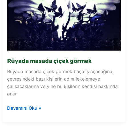
Rüyada masada çiçek görmek
Rüyada masada çiçek görmek başa iş açacağına,
çevresindeki bazı kişilerin adını lekelemeye
çalışacaklarına ve yine bu kişilerin kendisi hakkında
onur
Rüyada
Devamını Oku »
masada
çiçek