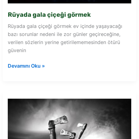
Rüyada gala çiçeği görmek
Rüyada gala çiçeği görmek ev içinde yaşayacağı
bazı sorunlar nedeni ile zor günler geçireceğine,
verilen sözlerin yerine getirilememesinden ötürü
güvenin
Rüyada
Devamını Oku »
gala
çiçeği
görmek