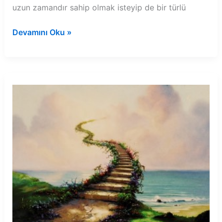
uzun zamandır sahip olmak isteyip de bir türlü
Rüyada
Devamını Oku »
nar
ağacı
çiçeği
görmek