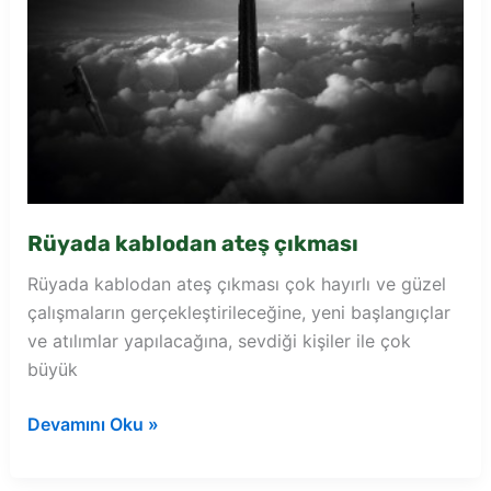
Rüyada kablodan ateş çıkması
Rüyada kablodan ateş çıkması çok hayırlı ve güzel
çalışmaların gerçekleştirileceğine, yeni başlangıçlar
ve atılımlar yapılacağına, sevdiği kişiler ile çok
büyük
Rüyada
Devamını Oku »
kablodan
ateş