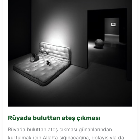
Rüyada buluttan ateş çıkması
Rüyada buluttan ateş çıkması günahlarından
kurtulmak için Allah’a sığınacağına, dolayısıyla da