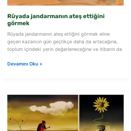
Rüyada jandarmanın ateş ettiğini
görmek
Rüyada jandarmanın ateş ettiğini görmek eline
geçen kazancın gün geçtikçe daha da artacağına,
toplum içindeki yerin değerleneceğine ve itibarın da
Rüyada
Devamını Oku »
jandarmanın
ateş
ettiğini
görmek