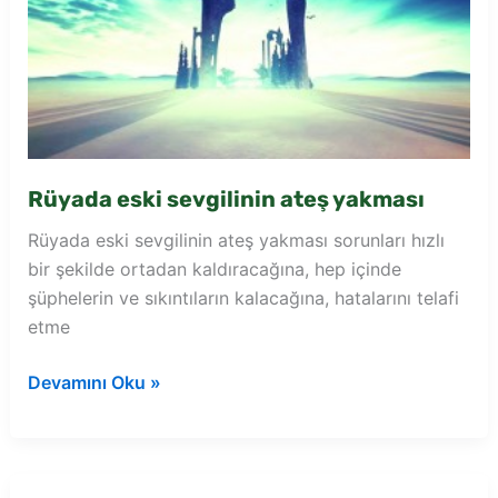
Rüyada eski sevgilinin ateş yakması
Rüyada eski sevgilinin ateş yakması sorunları hızlı
bir şekilde ortadan kaldıracağına, hep içinde
şüphelerin ve sıkıntıların kalacağına, hatalarını telafi
etme
Rüyada
Devamını Oku »
eski
sevgilinin
ateş
yakması