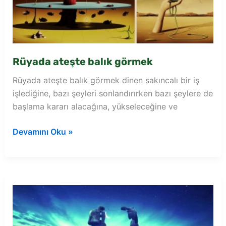
Rüyada ateşte balık görmek
Rüyada ateşte balık görmek dinen sakıncalı bir iş
işlediğine, bazı şeyleri sonlandırırken bazı şeylere de
başlama kararı alacağına, yükseleceğine ve
Rüyada
Devamını Oku »
ateşte
balık
görmek