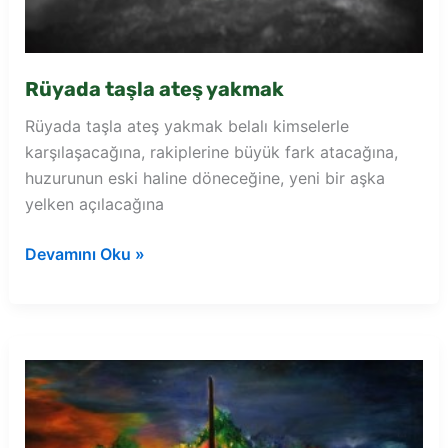
Rüyada taşla ateş yakmak
Rüyada taşla ateş yakmak belalı kimselerle
karşılaşacağına, rakiplerine büyük fark atacağına,
huzurunun eski haline döneceğine, yeni bir aşka
yelken açılacağına
Rüyada
Devamını Oku »
taşla
ateş
yakmak