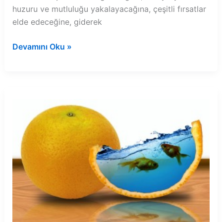
huzuru ve mutluluğu yakalayacağına, çeşitli fırsatlar
elde edeceğine, giderek
Rüyada
Devamını Oku »
buluttan
ateş
çıkması