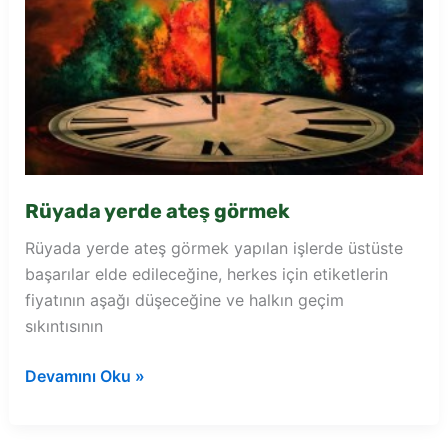
Rüyada yerde ateş görmek
Rüyada yerde ateş görmek yapılan işlerde üstüste
başarılar elde edileceğine, herkes için etiketlerin
fiyatının aşağı düşeceğine ve halkın geçim
sıkıntısının
Rüyada
Devamını Oku »
yerde
ateş