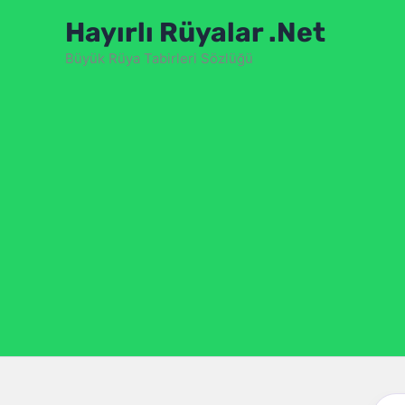
İçeriğe
Hayırlı Rüyalar .Net
atla
Büyük Rüya Tabirleri Sözlüğü