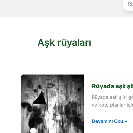
Aşk rüyaları
Rüyada aşk şi
Rüyada aşk şiiri 
ve kötü planlar içi
Rüyada
Devamını Oku »
aşk