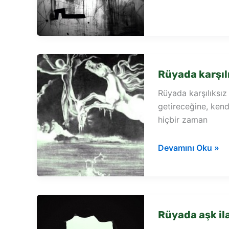
şiiri
görmek
Rüyada karşıl
Rüyada karşılıksız
getireceğine, kend
hiçbir zaman
Rüyada
Devamını Oku »
karşılıksız
aşkını
görmek
Rüyada aşk il