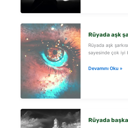
aşk
mektup
görmek
Rüyada aşk şa
Rüyada aşk şarkısı
sayesinde çok iyi 
Rüyada
Devamını Oku »
aşk
şarkısı
söylemek
Rüyada başka