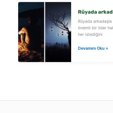
Rüyada arkad
Rüyada arkadaşla 
önemli bir lider h
her istediğini
Rüyada
Devamını Oku »
arkadaşla
aşk
yaşamak