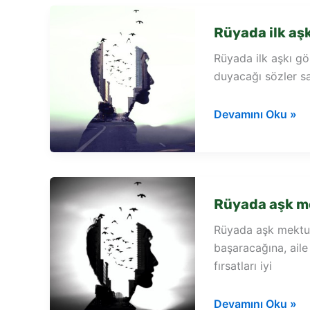
Rüyada ilk aş
Rüyada ilk aşkı g
duyacağı sözler s
Rüyada
Devamını Oku »
ilk
aşkı
görmek
Rüyada aşk m
Rüyada aşk mektup
başaracağına, ail
fırsatları iyi
Rüyada
Devamını Oku »