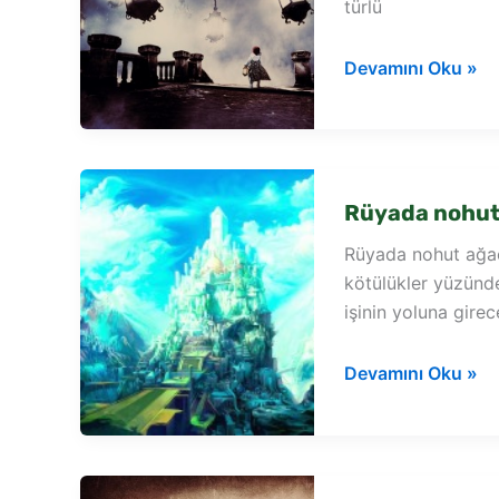
türlü
Rüyada
Devamını Oku »
nar
ağacı
çiçeği
görmek
Rüyada nohut
Rüyada nohut ağac
kötülükler yüzünd
işinin yoluna gire
Rüyada
Devamını Oku »
nohut
ağacı
görmek