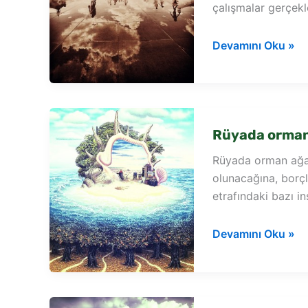
çalışmalar gerçekl
Rüyada
Devamını Oku »
dut
ağacı
fidanı
görmek
Rüyada orman
Rüyada orman ağaç
olunacağına, borçl
etrafındaki bazı i
Rüyada
Devamını Oku »
orman
ağaç
görmek