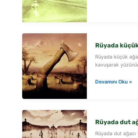
zeytin
ağaç
görmek
Rüyada küçük
Rüyada küçük ağaç
kavuşarak yüzünün 
Rüyada
Devamını Oku »
küçük
ağaç
görmek
Rüyada dut ağ
Rüyada dut ağacı 