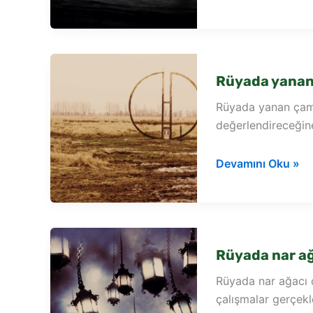
merdivenle
ağaca
çıkmak
Rüyada yanan
Rüyada yanan çam 
değerlendireceğine
Rüyada
Devamını Oku »
yanan
çam
ağacı
görmek
Rüyada nar ağ
Rüyada nar ağacı 
çalışmalar gerçekl