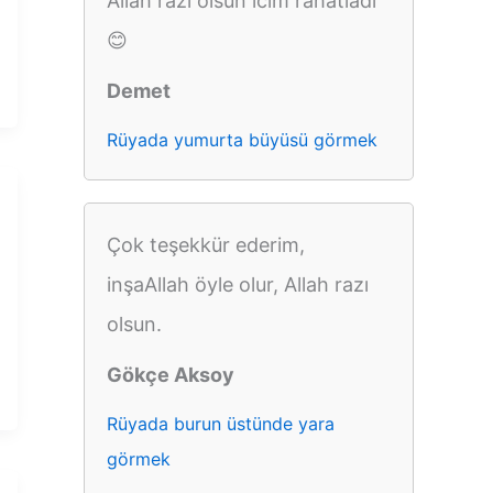
Allah razı olsun icim rahatladi
😊
Demet
Rüyada yumurta büyüsü görmek
Çok teşekkür ederim,
inşaAllah öyle olur, Allah razı
olsun.
Gökçe Aksoy
Rüyada burun üstünde yara
görmek