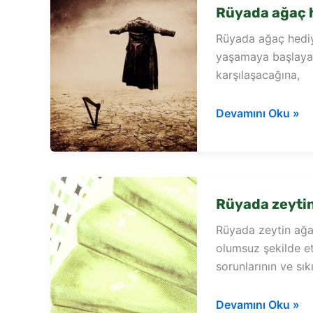
Rüyada ağaç 
Rüyada ağaç hediye
yaşamaya başlayac
karşılaşacağına,
Rüyada
Devamını Oku »
ağaç
hediye
almak
Rüyada zeyti
Rüyada zeytin ağa
olumsuz şekilde et
sorunlarının ve sık
Rüyada
Devamını Oku »