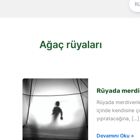
Ağaç rüyaları
Rüyada merdi
Rüyada merdivenle
içinde kendisine ç
yıpratacağına, […]
Rüyada
Devamını Oku »