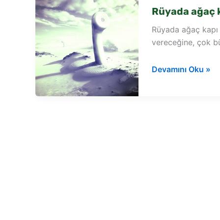
Rüyada ağaç 
Rüyada ağaç kapı gö
vereceğine, çok bü
Rüyada
Devamını Oku »
ağaç
kapı
görmek