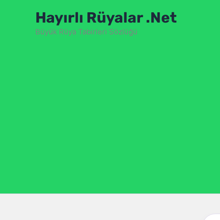
İçeriğe
Hayırlı Rüyalar .Net
atla
Büyük Rüya Tabirleri Sözlüğü