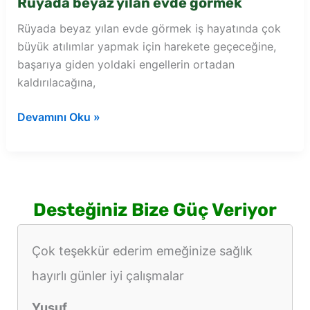
Rüyada beyaz yılan evde görmek
Rüyada beyaz yılan evde görmek iş hayatında çok
büyük atılımlar yapmak için harekete geçeceğine,
başarıya giden yoldaki engellerin ortadan
kaldırılacağına,
Rüyada
Devamını Oku »
beyaz
yılan
evde
görmek
Desteğiniz Bize Güç Veriyor
Çok teşekkür ederim emeğinize sağlık
hayırlı günler iyi çalışmalar
Yusuf