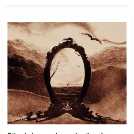
yılanı
evde
görmek