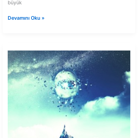
büyük
Rüyada
Devamını Oku »
kara
yılanın
eve
girmesi