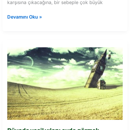
karşısına çıkacağına, bir sebeple çok büyük
Rüyada
Devamını Oku »
yılan
evde
görmek