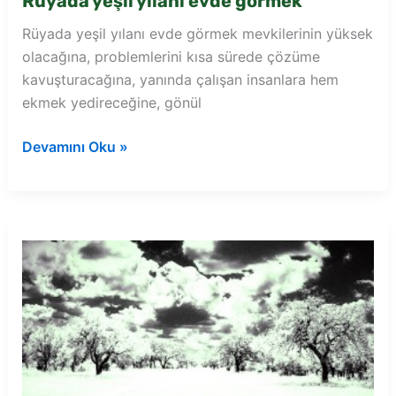
Rüyada yeşil yılanı evde görmek
Rüyada yeşil yılanı evde görmek mevkilerinin yüksek
olacağına, problemlerini kısa sürede çözüme
kavuşturacağına, yanında çalışan insanlara hem
ekmek yedireceğine, gönül
Rüyada
Devamını Oku »
yeşil
yılanı
evde
görmek