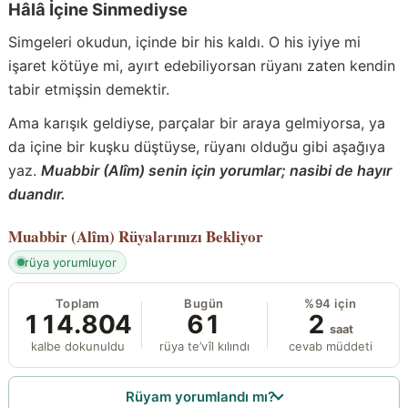
Hâlâ İçine Sinmediyse
Simgeleri okudun, içinde bir his kaldı. O his iyiye mi
işaret kötüye mi, ayırt edebiliyorsan rüyanı zaten kendin
tabir etmişsin demektir.
Ama karışık geldiyse, parçalar bir araya gelmiyorsa, ya
da içine bir kuşku düştüyse, rüyanı olduğu gibi aşağıya
yaz.
Muabbir (Alîm) senin için yorumlar; nasibi de hayır
duandır.
Muabbir (Alîm)
Rüyalarınızı Bekliyor
rüya yorumluyor
Toplam
Bugün
%94 için
114.804
61
2
saat
kalbe dokunuldu
rüya te’vîl kılındı
cevab müddeti
Rüyam yorumlandı mı?