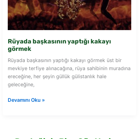
Rüyada başkasının yaptığı kakayı
görmek
Rüyada başkasının yaptığı kakayı görmek üst bir
mevkiye terfiye alınacağına, rüya sahibinin muradına
ereceğine, her şeyin güllük gülistanlık hale
geleceğine,
Rüyada
Devamını Oku »
başkasının
yaptığı
kakayı
görmek