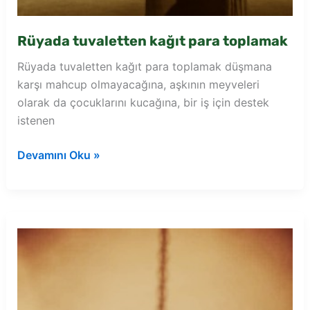
Rüyada tuvaletten kağıt para toplamak
Rüyada tuvaletten kağıt para toplamak düşmana
karşı mahcup olmayacağına, aşkının meyveleri
olarak da çocuklarını kucağına, bir iş için destek
istenen
Rüyada
Devamını Oku »
tuvaletten
kağıt
para
toplamak