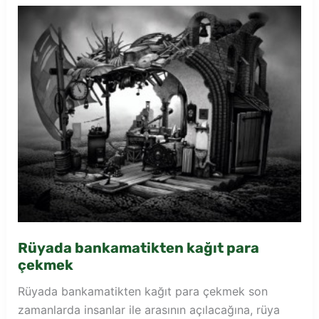
görmek
Rüyada bankamatikten kağıt para
çekmek
Rüyada bankamatikten kağıt para çekmek son
zamanlarda insanlar ile arasının açılacağına, rüya