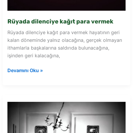
Rüyada dilenciye kağıt para vermek
Rüyada dilenciye kağıt para vermek hayatının geri
kalan döneminde yalnız olacağına, gerçek olmayan
ithamlarla başkalarına saldırıda bulunacağına,
işinden geri kalacağına,
Rüyada
Devamını Oku »
dilenciye
kağıt
para
vermek