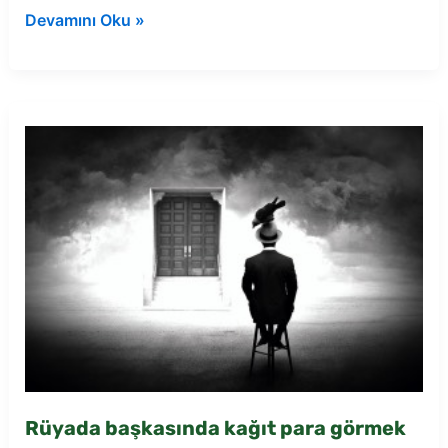
Rüyada
Devamını Oku »
cepte
kağıt
para
görmek
Rüyada başkasında kağıt para görmek