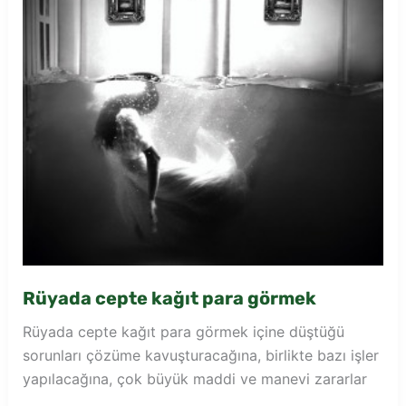
Rüyada cepte kağıt para görmek
Rüyada cepte kağıt para görmek içine düştüğü
sorunları çözüme kavuşturacağına, birlikte bazı işler
yapılacağına, çok büyük maddi ve manevi zararlar