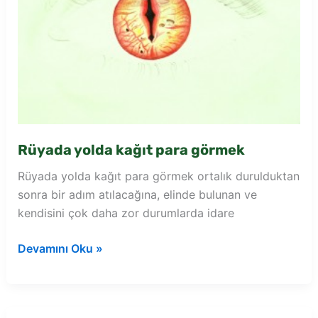
Rüyada yolda kağıt para görmek
Rüyada yolda kağıt para görmek ortalık durulduktan
sonra bir adım atılacağına, elinde bulunan ve
kendisini çok daha zor durumlarda idare
Rüyada
Devamını Oku »
yolda
kağıt
para