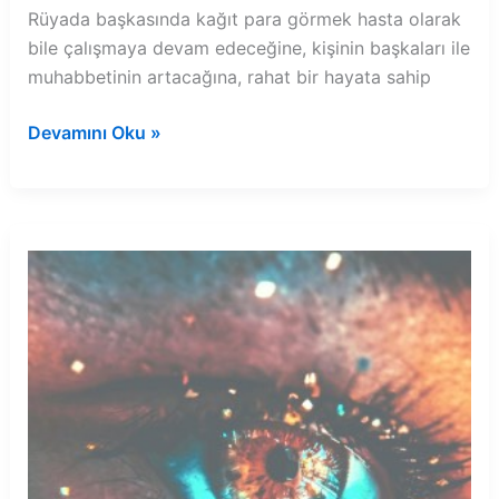
Rüyada başkasında kağıt para görmek hasta olarak
bile çalışmaya devam edeceğine, kişinin başkaları ile
muhabbetinin artacağına, rahat bir hayata sahip
Rüyada
Devamını Oku »
başkasında
kağıt
para
görmek