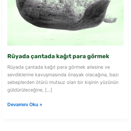
Rüyada çantada kağıt para görmek
Rüyada çantada kağıt para görmek ailesine ve
sevdiklerine kavuşmasında önayak olacağına, bazı
sebeplerden ötürü mutsuz olan bir kişinin yüzünün
güldürüleceğine, […]
Rüyada
Devamını Oku »
çantada
kağıt
para