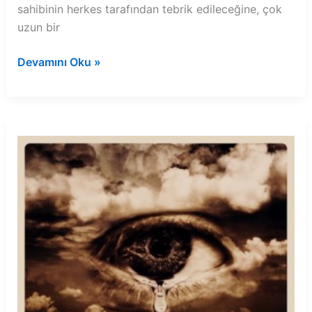
sahibinin herkes tarafından tebrik edileceğine, çok
uzun bir
Rüyada
Devamını Oku »
bankamatikten
kağıt
para
çekmek