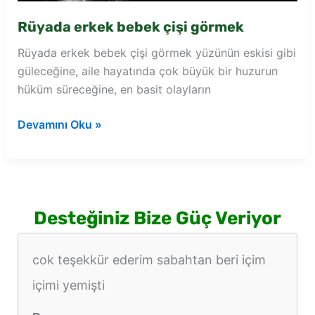
Rüyada erkek bebek çişi görmek
Rüyada erkek bebek çişi görmek yüzünün eskisi gibi
güleceğine, aile hayatında çok büyük bir huzurun
hüküm süreceğine, en basit olayların
Rüyada
Devamını Oku »
erkek
bebek
çişi
görmek
Desteğiniz Bize Güç Veriyor
cok teşekkür ederim sabahtan beri içim
içimi yemişti