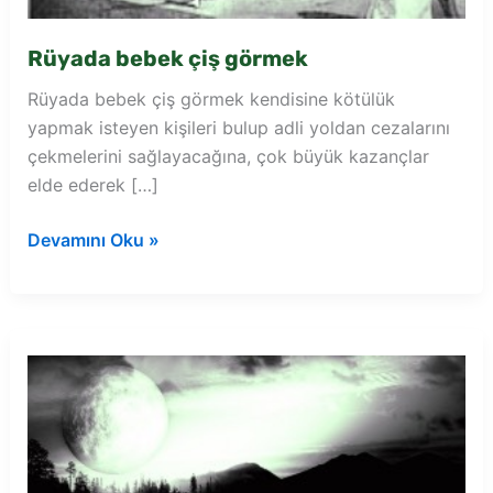
Rüyada bebek çiş görmek
Rüyada bebek çiş görmek kendisine kötülük
yapmak isteyen kişileri bulup adli yoldan cezalarını
çekmelerini sağlayacağına, çok büyük kazançlar
elde ederek […]
Rüyada
Devamını Oku »
bebek
çiş
görmek