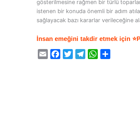
gösterilmesine rağmen bir türlü toparl
istenen bir konuda önemli bir adım atıl
sağlayacak bazı kararlar verileceğine a
İnsan emeğini takdir etmek için ⭐
E
F
T
T
W
S
m
a
w
el
h
h
ai
c
itt
e
at
ar
l
e
er
gr
s
e
b
a
A
o
m
p
o
p
k