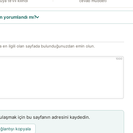
üya te’vîl kılındı
cevab müddeti
 yorumlandı mı?
 en ilgili olan sayfada bulunduğunuzdan emin olun.
1000
aşmak için bu sayfanın adresini kaydedin.
ğlantıyı kopyala