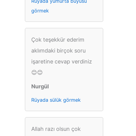
Rüyada yumurta büyüsü
görmek
Çok teşekkür ederim
aklımdaki birçok soru
işaretine cevap verdiniz
😊😊
Nurgül
Rüyada sülük görmek
Allah razı olsun çok