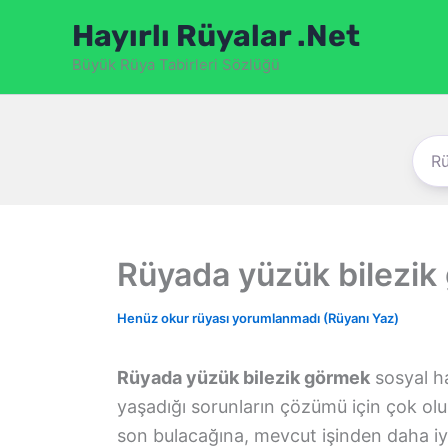
İçeriğe
Hayırlı Rüyalar .Net
atla
Büyük Rüya Tabirleri Sözlüğü
Rüyada yüzük bilezik
Henüz okur rüyası yorumlanmadı (Rüyanı Yaz)
Rüyada yüzük bilezik görmek
sosyal ha
yaşadığı sorunların çözümü için çok ol
son bulacağına, mevcut işinden daha iyi