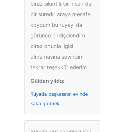
biraz sıkıntılı bır ınsan da
bir suredır araya mesafe
koydum bu ruyayı da
görünce endişelendim
biraz onunla ilgisi
olmamasına sevındım
tekrar teşekkür ederim
Gülden yıldız
Rüyada başkasının evinde
kaka görmek
Rüyamı yoruladığınız için