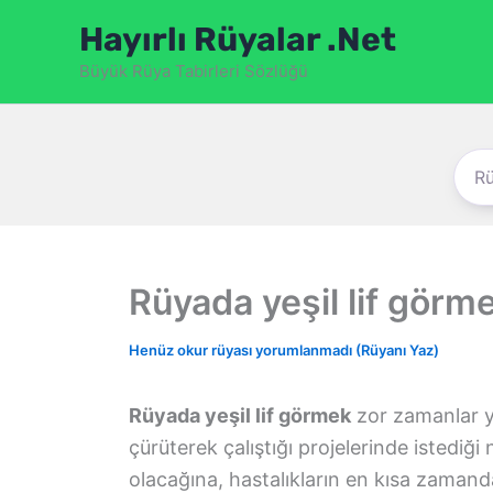
İçeriğe
Hayırlı Rüyalar .Net
atla
Büyük Rüya Tabirleri Sözlüğü
Rüyada yeşil lif görm
Henüz okur rüyası yorumlanmadı (Rüyanı Yaz)
Rüyada yeşil lif görmek
zor zamanlar y
çürüterek çalıştığı projelerinde istediğ
olacağına, hastalıkların en kısa zamanda