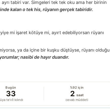
nin ayrı tabiri var. Simgeleri tek tek oku ama her birinin
nde kalan o tek his, rüyanın gerçek tabiridir.
 iyiye mi işaret kötüye mi, ayırt edebiliyorsan rüyanı
miyorsa, ya da içine bir kuşku düştüyse, rüyanı olduğu
yorumlar; nasibi de hayır duandır.
Bugün
%92 için
33
2
saat
üya te’vîl kılındı
cevab müddeti