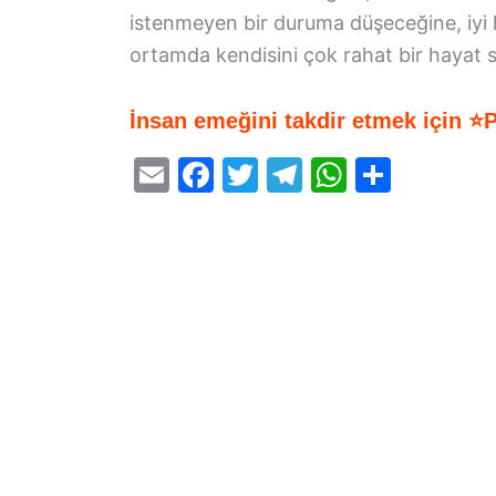
istenmeyen bir duruma düşeceğine, iyi h
ortamda kendisini çok rahat bir hayat sü
İnsan emeğini takdir etmek için ⭐
E
F
T
T
W
S
m
a
w
el
h
h
ai
c
itt
e
at
ar
l
e
er
gr
s
e
b
a
A
o
m
p
o
p
k