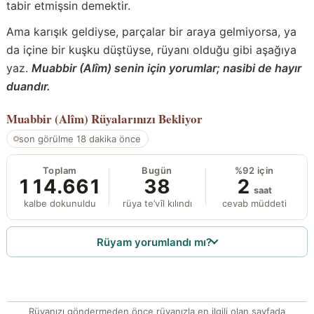
tabir etmişsin demektir.
Ama karışık geldiyse, parçalar bir araya gelmiyorsa, ya
da içine bir kuşku düştüyse, rüyanı olduğu gibi aşağıya
yaz.
Muabbir (Alîm) senin için yorumlar; nasibi de hayır
duandır.
Muabbir (Alîm)
Rüyalarınızı Bekliyor
son görülme 18 dakika önce
Toplam
Bugün
%92 için
114.661
38
2
saat
kalbe dokunuldu
rüya te’vîl kılındı
cevab müddeti
Rüyam yorumlandı mı?
Rüyanızı göndermeden önce rüyanızla en ilgili olan sayfada