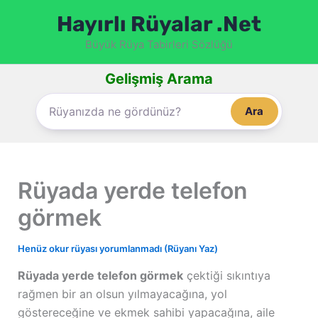
İçeriğe
Hayırlı Rüyalar .Net
atla
Büyük Rüya Tabirleri Sözlüğü
Gelişmiş Arama
Ara
Rüyada yerde telefon
görmek
Henüz okur rüyası yorumlanmadı (Rüyanı Yaz)
Rüyada yerde telefon görmek
çektiği sıkıntıya
rağmen bir an olsun yılmayacağına, yol
göstereceğine ve ekmek sahibi yapacağına, aile