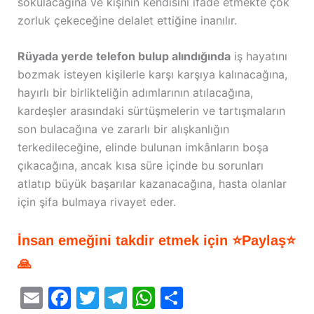
sokulacağına ve kişinin kendisini ifade etmekte çok
zorluk çekeceğine delalet ettiğine inanılır.
Rüyada yerde telefon bulup alındığında
iş hayatını
bozmak isteyen kişilerle karşı karşıya kalınacağına,
hayırlı bir birlikteliğin adımlarının atılacağına,
kardeşler arasındaki sürtüşmelerin ve tartışmaların
son bulacağına ve zararlı bir alışkanlığın
terkedileceğine, elinde bulunan imkânların boşa
çıkacağına, ancak kısa süre içinde bu sorunları
atlatıp büyük başarılar kazanacağına, hasta olanlar
için şifa bulmaya rivayet eder.
İnsan emeğini takdir etmek için ⭐Paylaş⭐
🙏
E
F
T
T
W
S