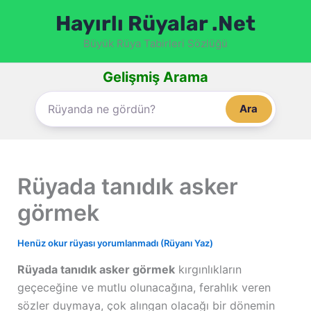
İçeriğe
Hayırlı Rüyalar .Net
atla
Büyük Rüya Tabirleri Sözlüğü
Gelişmiş Arama
Ara
Rüyada tanıdık asker
görmek
Henüz okur rüyası yorumlanmadı (Rüyanı Yaz)
Rüyada tanıdık asker görmek
kırgınlıkların
geçeceğine ve mutlu olunacağına, ferahlık veren
sözler duymaya, çok alıngan olacağı bir dönemin