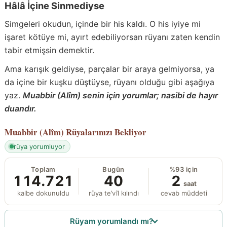
Hâlâ İçine Sinmediyse
Simgeleri okudun, içinde bir his kaldı. O his iyiye mi
işaret kötüye mi, ayırt edebiliyorsan rüyanı zaten kendin
tabir etmişsin demektir.
Ama karışık geldiyse, parçalar bir araya gelmiyorsa, ya
da içine bir kuşku düştüyse, rüyanı olduğu gibi aşağıya
yaz.
Muabbir (Alîm) senin için yorumlar; nasibi de hayır
duandır.
Muabbir (Alîm)
Rüyalarınızı Bekliyor
rüya yorumluyor
Toplam
Bugün
%93 için
114.721
40
2
saat
kalbe dokunuldu
rüya te’vîl kılındı
cevab müddeti
Rüyam yorumlandı mı?