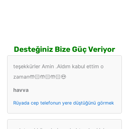
Desteğiniz Bize Güç Veriyor
teşekkürler Amin .Aldım kabul ettim o
zaman🤲🏻🤲🏻🤲🏻😍
havva
Rüyada cep telefonun yere düştüğünü görmek