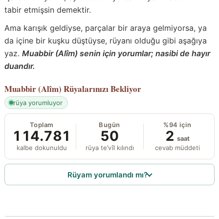
tabir etmişsin demektir.
Ama karışık geldiyse, parçalar bir araya gelmiyorsa, ya
da içine bir kuşku düştüyse, rüyanı olduğu gibi aşağıya
yaz.
Muabbir (Alîm) senin için yorumlar; nasibi de hayır
duandır.
Muabbir (Alîm)
Rüyalarınızı Bekliyor
rüya yorumluyor
Toplam
Bugün
%94 için
114.781
50
2
saat
kalbe dokunuldu
rüya te’vîl kılındı
cevab müddeti
Rüyam yorumlandı mı?