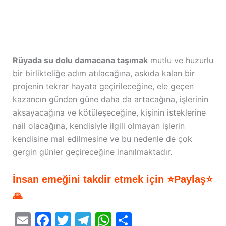
Rüyada su dolu damacana taşımak
mutlu ve huzurlu
bir birlikteliğe adım atılacağına, askıda kalan bir
projenin tekrar hayata geçirileceğine, ele geçen
kazancın günden güne daha da artacağına, işlerinin
aksayacağına ve kötüleşeceğine, kişinin isteklerine
nail olacağına, kendisiyle ilgili olmayan işlerin
kendisine mal edilmesine ve bu nedenle de çok
gergin günler geçireceğine inanılmaktadır.
İnsan emeğini takdir etmek için ⭐Paylaş⭐
🙏
E
F
T
T
W
S