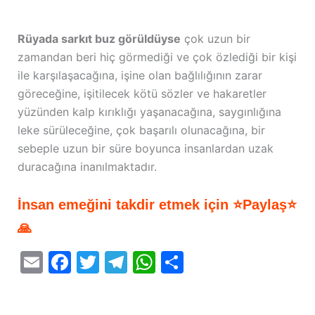
Rüyada sarkıt buz görüldüyse
çok uzun bir
zamandan beri hiç görmediği ve çok özlediği bir kişi
ile karşılaşacağına, işine olan bağlılığının zarar
göreceğine, işitilecek kötü sözler ve hakaretler
yüzünden kalp kırıklığı yaşanacağına, saygınlığına
leke sürüleceğine, çok başarılı olunacağına, bir
sebeple uzun bir süre boyunca insanlardan uzak
duracağına inanılmaktadır.
İnsan emeğini takdir etmek için ⭐Paylaş⭐
🙏
E
F
T
T
W
S
m
a
w
el
h
h
ai
c
itt
e
at
ar