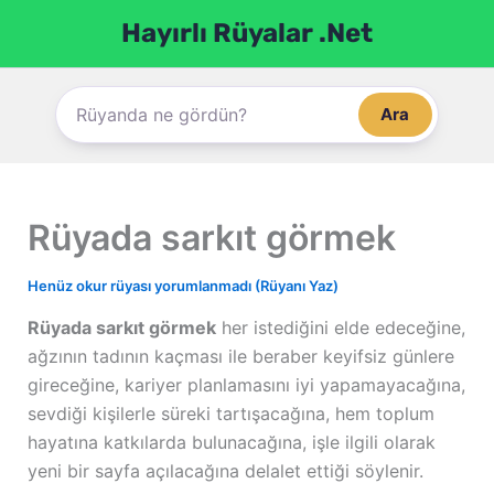
İçeriğe
Hayırlı Rüyalar .Net
atla
Ara
Rüyada sarkıt görmek
Henüz okur rüyası yorumlanmadı (Rüyanı Yaz)
Rüyada sarkıt görmek
her istediğini elde edeceğine,
ağzının tadının kaçması ile beraber keyifsiz günlere
gireceğine, kariyer planlamasını iyi yapamayacağına,
sevdiği kişilerle süreki tartışacağına, hem toplum
hayatına katkılarda bulunacağına, işle ilgili olarak
yeni bir sayfa açılacağına delalet ettiği söylenir.