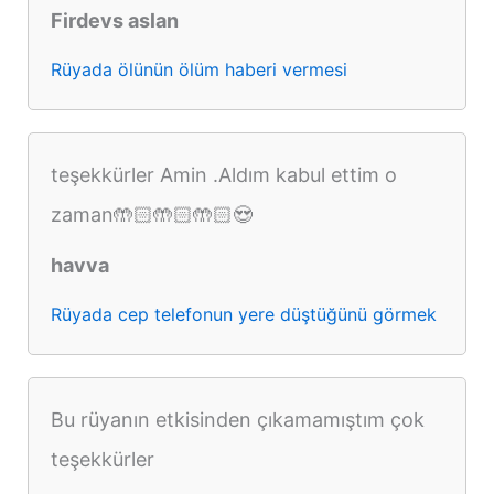
Firdevs aslan
Rüyada ölünün ölüm haberi vermesi
teşekkürler Amin .Aldım kabul ettim o
zaman🤲🏻🤲🏻🤲🏻😍
havva
Rüyada cep telefonun yere düştüğünü görmek
Bu rüyanın etkisinden çıkamamıştım çok
teşekkürler