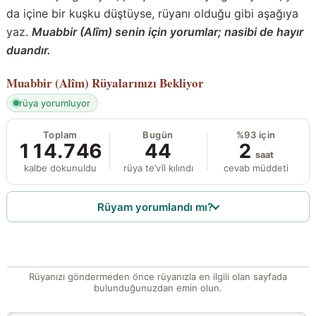
da içine bir kuşku düştüyse, rüyanı olduğu gibi aşağıya
yaz.
Muabbir (Alîm) senin için yorumlar; nasibi de hayır
duandır.
Muabbir (Alîm)
Rüyalarınızı Bekliyor
rüya yorumluyor
Toplam
Bugün
%93 için
114.746
44
2
saat
kalbe dokunuldu
rüya te’vîl kılındı
cevab müddeti
Rüyam yorumlandı mı?
Rüyanızı göndermeden önce rüyanızla en ilgili olan sayfada
bulunduğunuzdan emin olun.