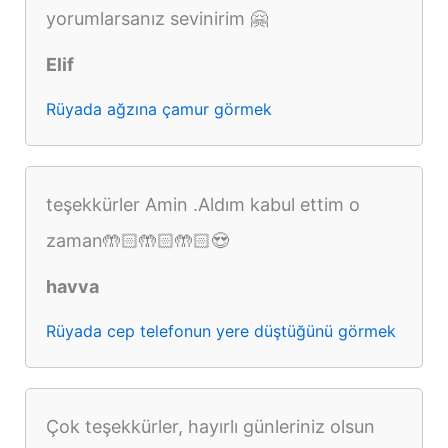
yorumlarsanız sevinirim 🤗
Elif
Rüyada ağzına çamur görmek
teşekkürler Amin .Aldım kabul ettim o
zaman🤲🏻🤲🏻🤲🏻😍
havva
Rüyada cep telefonun yere düştüğünü görmek
Çok teşekkürler, hayırlı günleriniz olsun