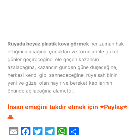
Rüyada beyaz plastik kova görmek
her zaman hak
ettiğini alacağına, çocukları ve torunları ile güzel
günler geçireceğine, ele geçen kazancın
azalacağına, kazancın günden güne düşeceğine,
herkesi kendi gibi zannedeceğine, rüya sahibinin
yeni ve güzel olan hayır ve bereket kapılarının
önünde açılacağına alamettir.
İnsan emeğini takdir etmek için ⭐Paylaş⭐
🙏
E
F
T
T
W
S