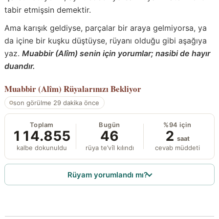
tabir etmişsin demektir.
Ama karışık geldiyse, parçalar bir araya gelmiyorsa, ya
da içine bir kuşku düştüyse, rüyanı olduğu gibi aşağıya
yaz.
Muabbir (Alîm) senin için yorumlar; nasibi de hayır
duandır.
Muabbir (Alîm)
Rüyalarınızı Bekliyor
son görülme 29 dakika önce
Toplam
Bugün
%94 için
114.855
46
2
saat
kalbe dokunuldu
rüya te’vîl kılındı
cevab müddeti
Rüyam yorumlandı mı?