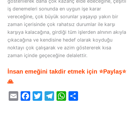
gösterilerek daha çok kazanç elde edeceğine, çeşitli
iş denemeleri sonunda en uygun işe karar
vereceğine, çok büyük sorunlar yaşayıp yakın bir
zaman içerisinde çok rahatsız durumlar ile karşı
karşıya kalacağına, girdiği tüm işlerden alnının akıyla
çıkacağına ve kendisine hedef olarak koyduğu
noktayı çok çalışarak ve azim göstererek kısa
zaman içinde geçeceğine delalettir.
İnsan emeğini takdir etmek için ⭐Paylaş⭐
🙏
E
F
T
T
W
S
m
a
w
el
h
h
ai
c
itt
e
at
ar
l
e
er
gr
s
e