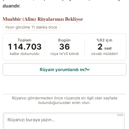
duandır.
Muabbir (Alîm)
Rüyalarınızı Bekliyor
son görülme 11 dakika önce
Toplam
Bugün
%92 için
114.703
36
2
saat
kalbe dokunuldu
rüya te’vîl kılındı
cevab müddeti
Rüyam yorumlandı mı?
Rüyanızı göndermeden önce rüyanızla en ilgili olan sayfada
bulunduğunuzdan emin olun.
1000