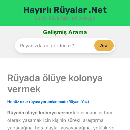
İçeriğe
Hayırlı Rüyalar .Net
atla
Büyük Rüya Tabirleri Sözlüğü
Gelişmiş Arama
Ara
Rüyada ölüye kolonya
vermek
Henüz okur rüyası yorumlanmadı (Rüyanı Yaz)
Rüyada ölüye kolonya vermek
dini inancını tam
olarak yaşamak için kişinin sürekli araştırma
yapacağına, hoş olaylar yaşayacağına, yokluk ve