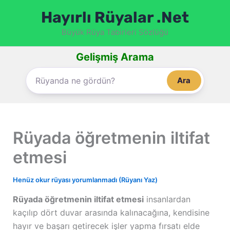
İçeriğe
Hayırlı Rüyalar .Net
atla
Büyük Rüya Tabirleri Sözlüğü
Gelişmiş Arama
Ara
Rüyada öğretmenin iltifat
etmesi
Henüz okur rüyası yorumlanmadı (Rüyanı Yaz)
Rüyada öğretmenin iltifat etmesi
insanlardan
kaçılıp dört duvar arasında kalınacağına, kendisine
hayır ve başarı getirecek işler yapma fırsatı elde