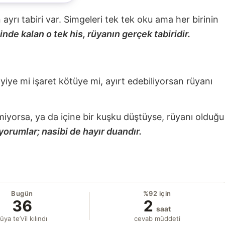
nin ayrı tabiri var. Simgeleri tek tek oku ama her birinin
nde kalan o tek his, rüyanın gerçek tabiridir.
 iyiye mi işaret kötüye mi, ayırt edebiliyorsan rüyanı
miyorsa, ya da içine bir kuşku düştüyse, rüyanı olduğu
yorumlar; nasibi de hayır duandır.
Bugün
%92 için
36
2
saat
üya te’vîl kılındı
cevab müddeti