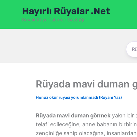
İçeriğe
Hayırlı Rüyalar .Net
atla
Büyük Rüya Tabirleri Sözlüğü
Rüyada mavi duman 
Henüz okur rüyası yorumlanmadı (Rüyanı Yaz)
Rüyada mavi duman görmek
yakın bir 
telafi edileceğine, anne babanın birbir
zenginliğe sahip olacağına, insanlardan ç