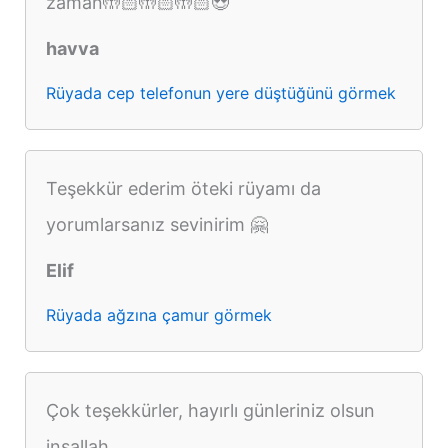
zaman🤲🏻🤲🏻🤲🏻😍
havva
Rüyada cep telefonun yere düştüğünü görmek
Teşekkür ederim öteki rüyamı da
yorumlarsanız sevinirim 🤗
Elif
Rüyada ağzına çamur görmek
Çok teşekkürler, hayırlı günleriniz olsun
inşallah