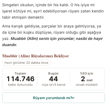
Simgeleri okudun, içinde bir his kaldı. O his iyiye mi
işaret kötüye mi, ayırt edebiliyorsan rüyanı zaten kendin
tabir etmişsin demektir.
Ama karışık geldiyse, parçalar bir araya gelmiyorsa, ya
da içine bir kuşku düştüyse, rüyanı olduğu gibi aşağıya
yaz.
Muabbir (Alîm) senin için yorumlar; nasibi de hayır
duandır.
Muabbir (Alîm)
Rüyalarınızı Bekliyor
son görülme 33 dakika önce
Toplam
Bugün
%93 için
114.746
44
2
saat
kalbe dokunuldu
rüya te’vîl kılındı
cevab müddeti
Rüyam yorumlandı mı?