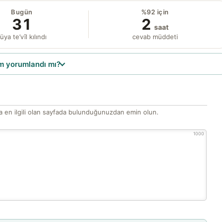
Bugün
%92 için
31
2
saat
üya te’vîl kılındı
cevab müddeti
 yorumlandı mı?
 en ilgili olan sayfada bulunduğunuzdan emin olun.
1000