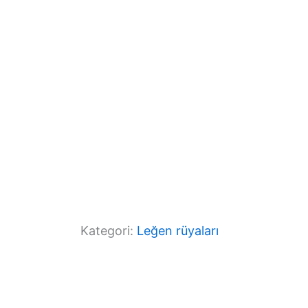
o
p
k
Kategori:
Leğen rüyaları