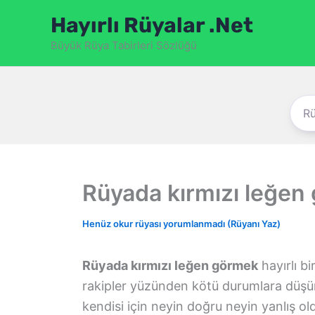
İçeriğe
Hayırlı Rüyalar .Net
atla
Büyük Rüya Tabirleri Sözlüğü
Rüyada kırmızı leğen
Henüz okur rüyası yorumlanmadı (Rüyanı Yaz)
Rüyada kırmızı leğen görmek
hayırlı bi
rakipler yüzünden kötü durumlara düşür
kendisi için neyin doğru neyin yanlış 