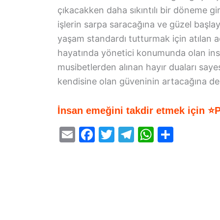
çıkacakken daha sıkıntılı bir döneme gi
işlerin sarpa saracağına ve güzel başlaya
yaşam standardı tutturmak için atılan 
hayatında yönetici konumunda olan insa
musibetlerden alınan hayır duaları sayes
kendisine olan güveninin artacağına dela
İnsan emeğini takdir etmek için ⭐
E
F
T
T
W
S
m
a
w
el
h
h
ai
c
itt
e
at
ar
l
e
er
gr
s
e
b
a
A
o
m
p