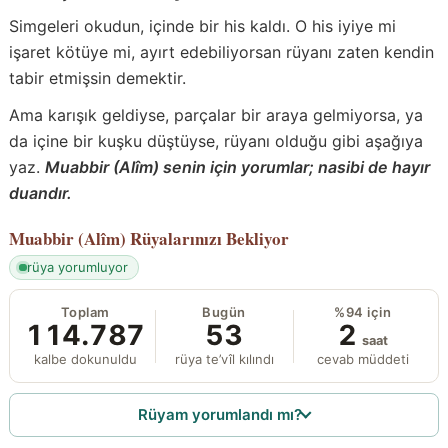
Simgeleri okudun, içinde bir his kaldı. O his iyiye mi
işaret kötüye mi, ayırt edebiliyorsan rüyanı zaten kendin
tabir etmişsin demektir.
Ama karışık geldiyse, parçalar bir araya gelmiyorsa, ya
da içine bir kuşku düştüyse, rüyanı olduğu gibi aşağıya
yaz.
Muabbir (Alîm) senin için yorumlar; nasibi de hayır
duandır.
Muabbir (Alîm)
Rüyalarınızı Bekliyor
rüya yorumluyor
Toplam
Bugün
%94 için
114.787
53
2
saat
kalbe dokunuldu
rüya te’vîl kılındı
cevab müddeti
Rüyam yorumlandı mı?