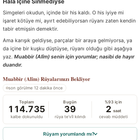
Hâlâ İçine Sinmediyse
Simgeleri okudun, içinde bir his kaldı. O his iyiye mi
işaret kötüye mi, ayırt edebiliyorsan rüyanı zaten kendin
tabir etmişsin demektir.
Ama karışık geldiyse, parçalar bir araya gelmiyorsa, ya
da içine bir kuşku düştüyse, rüyanı olduğu gibi aşağıya
yaz.
Muabbir (Alîm) senin için yorumlar; nasibi de hayır
duandır.
Muabbir (Alîm)
Rüyalarınızı Bekliyor
son görülme 12 dakika önce
Toplam
Bugün
%93 için
114.735
39
2
saat
kalbe dokunuldu
rüya te’vîl kılındı
cevab müddeti
Rüyam yorumlandı mı?