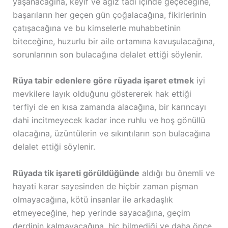
yaşanacağına, keyif ve ağız tadı içinde geçeceğine,
başarıların her geçen gün çoğalacağına, fikirlerinin
çatışacağına ve bu kimselerle muhabbetinin
biteceğine, huzurlu bir aile ortamına kavuşulacağına,
sorunlarının son bulacağına delalet ettiği söylenir.
Rüya tabir edenlere göre rüyada işaret etmek
iyi
mevkilere layık olduğunu göstererek hak ettiği
terfiyi de en kısa zamanda alacağına, bir karıncayı
dahi incitmeyecek kadar ince ruhlu ve hoş gönüllü
olacağına, üzüntülerin ve sıkıntıların son bulacağına
delalet ettiği söylenir.
Rüyada tik işareti görüldüğünde
aldığı bu önemli ve
hayati karar sayesinden de hiçbir zaman pişman
olmayacağına, kötü insanlar ile arkadaşlık
etmeyeceğine, hep yerinde sayacağına, geçim
derdinin kalmayacağına, hiç bilmediği ve daha önce