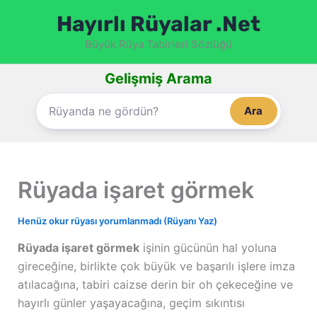
İçeriğe
Hayırlı Rüyalar .Net
atla
Büyük Rüya Tabirleri Sözlüğü
Gelişmiş Arama
Ara
Rüyada işaret görmek
Henüz okur rüyası yorumlanmadı (Rüyanı Yaz)
Rüyada işaret görmek
işinin gücünün hal yoluna
gireceğine, birlikte çok büyük ve başarılı işlere imza
atılacağına, tabiri caizse derin bir oh çekeceğine ve
hayırlı günler yaşayacağına, geçim sıkıntısı