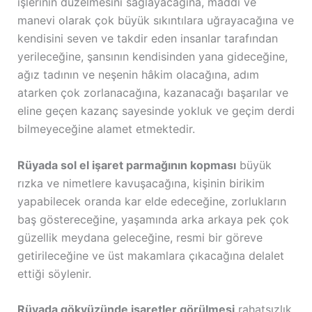
işlerinin düzelmesini sağlayacağına, maddi ve
manevi olarak çok büyük sıkıntılara uğrayacağına ve
kendisini seven ve takdir eden insanlar tarafından
yerileceğine, şansının kendisinden yana gideceğine,
ağız tadının ve neşenin hâkim olacağına, adım
atarken çok zorlanacağına, kazanacağı başarılar ve
eline geçen kazanç sayesinde yokluk ve geçim derdi
bilmeyeceğine alamet etmektedir.
Rüyada sol el işaret parmağının kopması
büyük
rızka ve nimetlere kavuşacağına, kişinin birikim
yapabilecek oranda kar elde edeceğine, zorlukların
baş göstereceğine, yaşamında arka arkaya pek çok
güzellik meydana geleceğine, resmi bir göreve
getirileceğine ve üst makamlara çıkacağına delalet
ettiği söylenir.
Rüyada gökyüzünde işaretler görülmesi
rahatsızlık