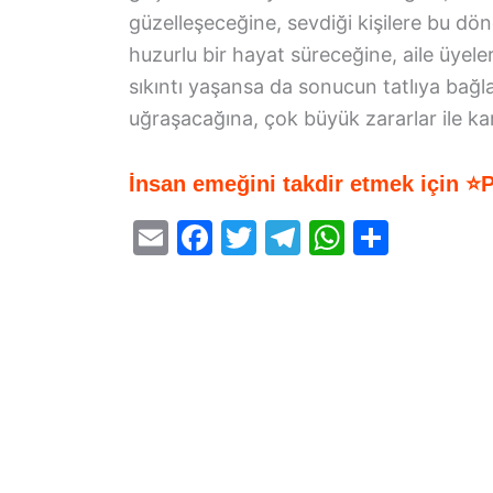
güzelleşeceğine, sevdiği kişilere bu d
huzurlu bir hayat süreceğine, aile üyele
sıkıntı yaşansa da sonucun tatlıya bağ
uğraşacağına, çok büyük zararlar ile ka
İnsan emeğini takdir etmek için ⭐
E
F
T
T
W
S
m
a
w
el
h
h
ai
c
itt
e
at
ar
l
e
er
gr
s
e
b
a
A
o
m
p
o
p
k