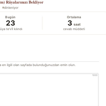
îm)
Rüyalarınızı Bekliyor
dinleniyor
Bugün
Ortalama
23
3
saat
üya te’vîl kılındı
cevab müddeti
 en ilgili olan sayfada bulunduğunuzdan emin olun.
1000