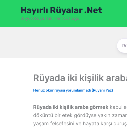
İçeriğe
Hayırlı Rüyalar .Net
atla
Büyük Rüya Tabirleri Sözlüğü
Rüyada iki kişilik ar
Henüz okur rüyası yorumlanmadı (Rüyanı Yaz)
Rüyada iki kişilik araba görmek
kabulle
döküntü bir etek gördüyse yakın zaman
yaşam felsefesini ve hayata karşı duruşu