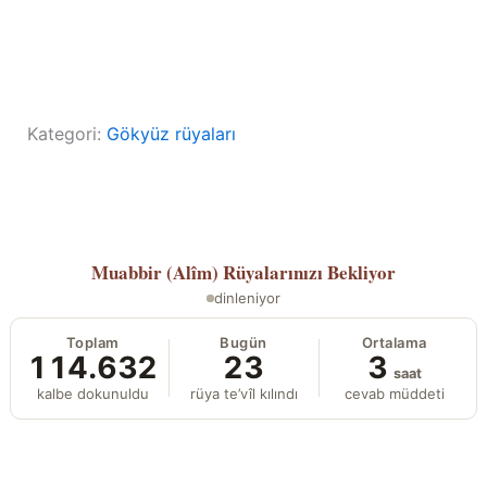
Kategori:
Gökyüz rüyaları
Muabbir (Alîm)
Rüyalarınızı Bekliyor
dinleniyor
Toplam
Bugün
Ortalama
114.632
23
3
saat
kalbe dokunuldu
rüya te’vîl kılındı
cevab müddeti