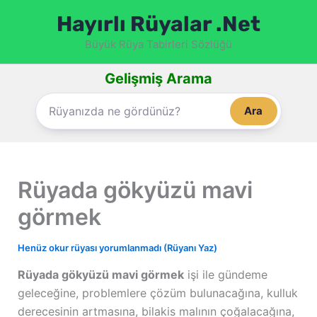
İçeriğe
Hayırlı Rüyalar .Net
atla
Büyük Rüya Tabirleri Sözlüğü
Gelişmiş Arama
Ara
Rüyada gökyüzü mavi
görmek
Henüz okur rüyası yorumlanmadı (Rüyanı Yaz)
Rüyada gökyüzü mavi görmek
işi ile gündeme
geleceğine, problemlere çözüm bulunacağına, kulluk
derecesinin artmasına, bilakis malının çoğalacağına,