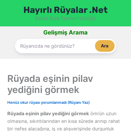
İçeriğe
Hayırlı Rüyalar .Net
atla
Büyük Rüya Tabirleri Sözlüğü
Gelişmiş Arama
Ara
Rüyada eşinin pilav
yediğini görmek
Henüz okur rüyası yorumlanmadı (Rüyanı Yaz)
Rüyada eşinin pilav yediğini görmek
ömrün uzun
olmasına, sıkıntılarından en kısa sürede arınıp rahat
bir nefes alacağına, iş ve alışverişinde durgunluk