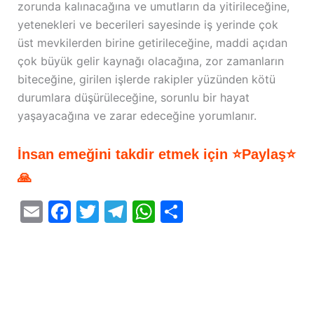
zorunda kalınacağına ve umutların da yitirileceğine,
yetenekleri ve becerileri sayesinde iş yerinde çok
üst mevkilerden birine getirileceğine, maddi açıdan
çok büyük gelir kaynağı olacağına, zor zamanların
biteceğine, girilen işlerde rakipler yüzünden kötü
durumlara düşürüleceğine, sorunlu bir hayat
yaşayacağına ve zarar edeceğine yorumlanır.
İnsan emeğini takdir etmek için ⭐Paylaş⭐
🙏
E
F
T
T
W
S
m
a
w
el
h
h
ai
c
itt
e
at
ar
l
e
er
gr
s
e
b
a
A