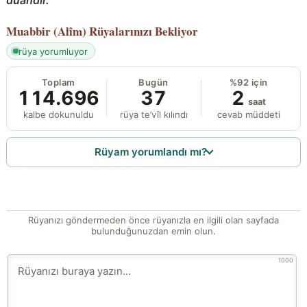
Muabbir (Alîm)
Rüyalarınızı Bekliyor
rüya yorumluyor
Toplam
Bugün
%92 için
114.696
37
2
saat
kalbe dokunuldu
rüya te’vîl kılındı
cevab müddeti
Rüyam yorumlandı mı?
Rüyanızı göndermeden önce rüyanızla en ilgili olan sayfada
bulunduğunuzdan emin olun.
1000