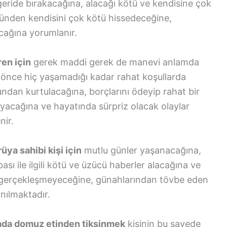
 geride bırakacağına, alacağı kötü ve kendisine çok
ünden kendisini çok kötü hissedeceğine,
cağına yorumlanır.
en için
gerek maddi gerek de manevi anlamda
 önce hiç yaşamadığı kadar rahat koşullarda
dan kurtulacağına, borçlarını ödeyip rahat bir
ayacağına ve hayatında sürpriz olacak olaylar
nir.
a sahibi kişi için
mutlu günler yaşanacağına,
ası ile ilgili kötü ve üzücü haberler alacağına ve
 gerçekleşmeyeceğine, günahlarından tövbe eden
anılmaktadır.
yada domuz etinden tiksinmek
kişinin bu sayede