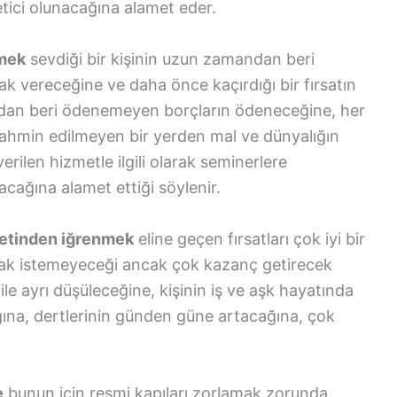
netici olunacağına alamet eder.
rmek
sevdiği bir kişinin uzun zamandan beri
rak vereceğine ve daha önce kaçırdığı bir fırsatın
ndan beri ödenemeyen borçların ödeneceğine, her
, tahmin edilmeyen bir yerden mal ve dünyalığın
ilen hizmetle ilgili olarak seminerlere
alacağına alamet ettiği söylenir.
 etinden iğrenmek
eline geçen fırsatları çok iyi bir
ak istemeyeceği ancak çok kazanç getirecek
ile ayrı düşüleceğine, kişinin iş ve aşk hayatında
ğına, dertlerinin günden güne artacağına, çok
e
bunun için resmi kapıları zorlamak zorunda