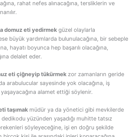
ğına, rahat nefes alınacağına, tersliklerin ve
nanılır.
ada domuz eti yedirmek
güzel olaylarla
ese büyük yardımlarda bulunulacağına, bir sebeple
ğına, hayatı boyunca hep başarılı olacağına,
ına delalet eder.
uz eti çiğneyip tükürmek
zor zamanların geride
da arabulucular sayesinde yok olacağına, iş
yaşayacağına alamet ettiği söylenir.
ti taşımak
müdür ya da yönetici gibi mevkilerde
ir dedikodu yüzünden yaşadığı muhitte tatsız
ekenleri söyleyeceğine, işi en doğru şekilde
birçok kişi ile arasındaki ipleri koparacağına