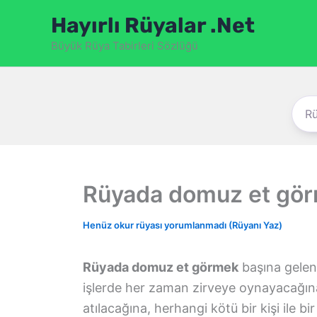
İçeriğe
Hayırlı Rüyalar .Net
atla
Büyük Rüya Tabirleri Sözlüğü
Rüyada domuz et gö
Henüz okur rüyası yorumlanmadı (Rüyanı Yaz)
Rüyada domuz et görmek
başına gelen
işlerde her zaman zirveye oynayacağına,
atılacağına, herhangi kötü bir kişi ile 