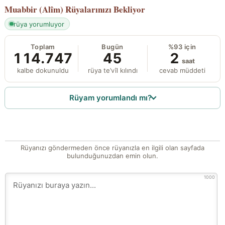
Muabbir (Alîm)
Rüyalarınızı Bekliyor
rüya yorumluyor
Toplam
Bugün
%93 için
114.747
45
2
saat
kalbe dokunuldu
rüya te’vîl kılındı
cevab müddeti
Rüyam yorumlandı mı?
Rüyanızı göndermeden önce rüyanızla en ilgili olan sayfada
bulunduğunuzdan emin olun.
1000