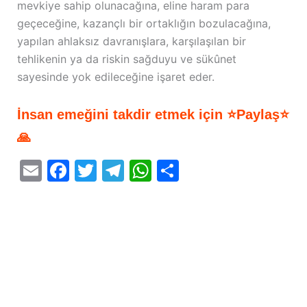
mevkiye sahip olunacağına, eline haram para
geçeceğine, kazançlı bir ortaklığın bozulacağına,
yapılan ahlaksız davranışlara, karşılaşılan bir
tehlikenin ya da riskin sağduyu ve sükûnet
sayesinde yok edileceğine işaret eder.
İnsan emeğini takdir etmek için ⭐Paylaş⭐
🙏
E
F
T
T
W
S
m
a
w
el
h
h
ai
c
itt
e
at
ar
l
e
er
gr
s
e
b
a
A
o
m
p
o
p