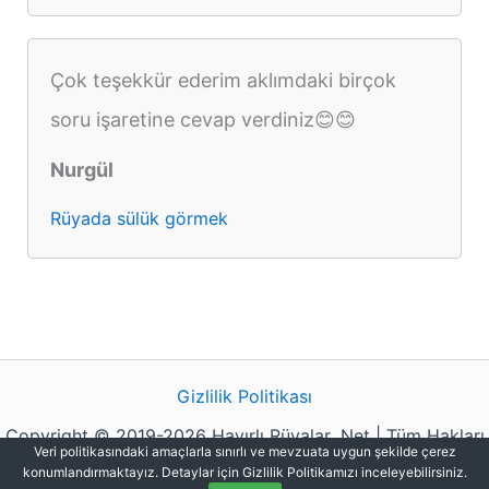
Çok teşekkür ederim aklımdaki birçok
soru işaretine cevap verdiniz😊😊
Nurgül
Rüyada sülük görmek
Gizlilik Politikası
Copyright © 2019-2026 Hayırlı Rüyalar .Net | Tüm Hakları
Veri politikasındaki amaçlarla sınırlı ve mevzuata uygun şekilde çerez
Saklıdır.
konumlandırmaktayız. Detaylar için Gizlilik Politikamızı inceleyebilirsiniz.