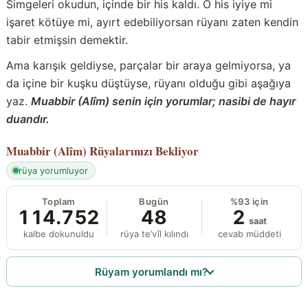
Simgeleri okudun, içinde bir his kaldı. O his iyiye mi
işaret kötüye mi, ayırt edebiliyorsan rüyanı zaten kendin
tabir etmişsin demektir.
Ama karışık geldiyse, parçalar bir araya gelmiyorsa, ya
da içine bir kuşku düştüyse, rüyanı olduğu gibi aşağıya
yaz.
Muabbir (Alîm) senin için yorumlar; nasibi de hayır
duandır.
Muabbir (Alîm)
Rüyalarınızı Bekliyor
rüya yorumluyor
Toplam
Bugün
%93 için
114.752
48
2
saat
kalbe dokunuldu
rüya te’vîl kılındı
cevab müddeti
Rüyam yorumlandı mı?