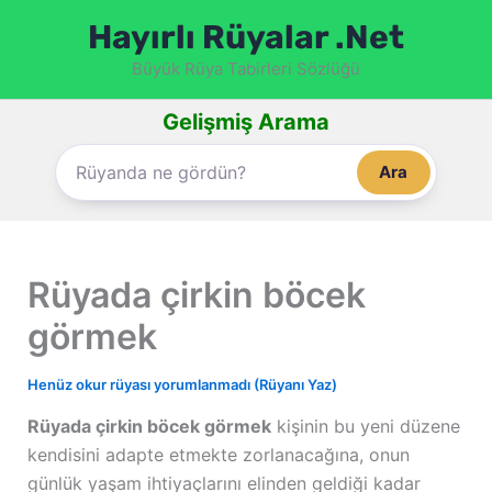
İçeriğe
Hayırlı Rüyalar .Net
atla
Büyük Rüya Tabirleri Sözlüğü
Gelişmiş Arama
Ara
Rüyada çirkin böcek
görmek
Henüz okur rüyası yorumlanmadı (Rüyanı Yaz)
Rüyada çirkin böcek görmek
kişinin bu yeni düzene
kendisini adapte etmekte zorlanacağına, onun
günlük yaşam ihtiyaçlarını elinden geldiği kadar