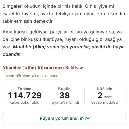
Simgeleri okudun, içinde bir his kaldı. O his iyiye mi
işaret kötüye mi, ayırt edebiliyorsan rüyanı zaten kendin
tabir etmişsin demektir.
Ama karışık geldiyse, parçalar bir araya gelmiyorsa, ya
da içine bir kuşku düştüyse, rüyanı olduğu gibi aşağıya
yaz.
Muabbir (Alîm) senin için yorumlar; nasibi de hayır
duandır.
Muabbir (Alîm)
Rüyalarınızı Bekliyor
son görülme 49 dakika önce
Toplam
Bugün
%93 için
114.729
38
2
saat
kalbe dokunuldu
rüya te’vîl kılındı
cevab müddeti
Rüyam yorumlandı mı?