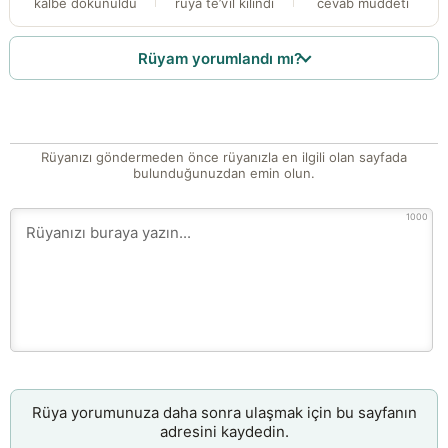
kalbe dokunuldu
rüya te’vîl kılındı
cevab müddeti
Rüyam yorumlandı mı?
Rüyanızı göndermeden önce rüyanızla en ilgili olan sayfada
bulunduğunuzdan emin olun.
1000
Rüya yorumunuza daha sonra ulaşmak için bu sayfanın
adresini kaydedin.