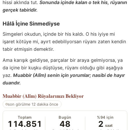
hissi aklında tut.
Sonunda içinde kalan o tek his, rüyanın
gerçek tabiridir.
Hâlâ İçine Sinmediyse
Simgeleri okudun, içinde bir his kaldı. O his iyiye mi
işaret kötüye mi, ayırt edebiliyorsan rüyanı zaten kendin
tabir etmişsin demektir.
Ama karışık geldiyse, parçalar bir araya gelmiyorsa, ya
da içine bir kuşku düştüyse, rüyanı olduğu gibi aşağıya
yaz.
Muabbir (Alîm) senin için yorumlar; nasibi de hayır
duandır.
Muabbir (Alîm)
Rüyalarınızı Bekliyor
son görülme 12 dakika önce
Toplam
Bugün
%94 için
114.851
48
2
saat