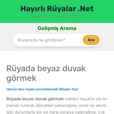
İçeriğe
Hayırlı Rüyalar .Net
atla
Büyük Rüya Tabirleri Sözlüğü
Gelişmiş Arama
Ara
Rüyada beyaz duvak
görmek
Henüz okur rüyası yorumlanmadı (Rüyanı Yaz)
Rüyada beyaz duvak görmek
manevi hayatını da ön
planda tutarak dikkatleri çekeceğine, stres ve sıkıntı
gibi durumlarla sık sık karşı karşıya kalacağına, çok