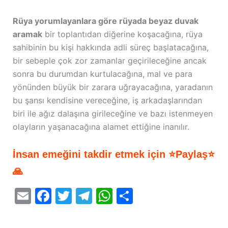
Rüya yorumlayanlara göre rüyada beyaz duvak
aramak
bir toplantıdan diğerine koşacağına, rüya
sahibinin bu kişi hakkında adli süreç başlatacağına,
bir sebeple çok zor zamanlar geçirileceğine ancak
sonra bu durumdan kurtulacağına, mal ve para
yönünden büyük bir zarara uğrayacağına, yaradanın
bu şansı kendisine vereceğine, iş arkadaşlarından
biri ile ağız dalaşına girileceğine ve bazı istenmeyen
olayların yaşanacağına alamet ettiğine inanılır.
İnsan emeğini takdir etmek için ⭐Paylaş⭐
🙏
E
F
T
T
W
S
m
a
w
el
h
h