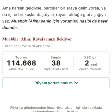
Ama karışık geldiyse, parçalar bir araya gelmiyorsa, ya
da içine bir kuşku düştüyse, rüyanı olduğu gibi aşağıya
yaz.
Muabbir (Alîm) senin için yorumlar; nasibi de hayır
duandır.
Muabbir (Alîm)
Rüyalarınızı Bekliyor
son görülme 14 dakika önce
Toplam
Bugün
%92 için
114.668
38
2
saat
kalbe dokunuldu
rüya te’vîl kılındı
cevab müddeti
Rüyam yorumlandı mı?
Rüyanızı göndermeden önce rüyanızla en ilgili olan sayfada
bulunduğunuzdan emin olun.