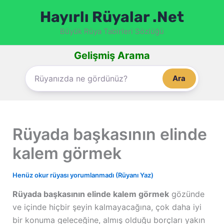
İçeriğe
Hayırlı Rüyalar .Net
atla
Büyük Rüya Tabirleri Sözlüğü
Gelişmiş Arama
Ara
Rüyada başkasının elinde
kalem görmek
Henüz okur rüyası yorumlanmadı (Rüyanı Yaz)
Rüyada başkasının elinde kalem görmek
gözünde
ve içinde hiçbir şeyin kalmayacağına, çok daha iyi
bir konuma geleceğine, almış olduğu borçları yakın