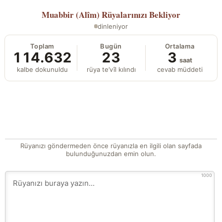
Muabbir (Alîm)
Rüyalarınızı Bekliyor
dinleniyor
Toplam
Bugün
Ortalama
114.632
23
3
saat
kalbe dokunuldu
rüya te’vîl kılındı
cevab müddeti
Rüyanızı göndermeden önce rüyanızla en ilgili olan sayfada
bulunduğunuzdan emin olun.
1000