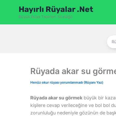
İçeriğe
Hayırlı Rüyalar .Net
atla
Büyük Rüya Tabirleri Sözlüğü
Rüyada akar su görm
Henüz okur rüyası yorumlanmadı (Rüyanı Yaz)
Rüyada akar su görmek
büyük bir kaza
kişilere cevap verileceğine ve bol bol 
zorunluluğu nedeniyle gözünün de başk