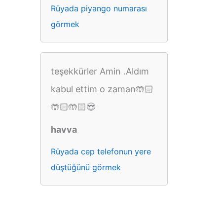
Rüyada piyango numarası
görmek
teşekkürler Amin .Aldım
kabul ettim o zaman🤲🏻
🤲🏻🤲🏻😍
havva
Rüyada cep telefonun yere
düştüğünü görmek