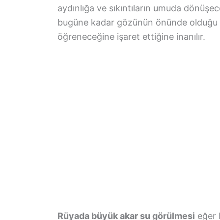
aydınlığa ve sıkıntıların umuda dönüşece
bugüne kadar gözünün önünde olduğu hal
öğreneceğine işaret ettiğine inanılır.
Rüyada büyük akar su görülmesi
eğer b