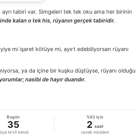
nin ayrı tabiri var. Simgeleri tek tek oku ama her birinin
nde kalan o tek his, rüyanın gerçek tabiridir.
 iyiye mi işaret kötüye mi, ayırt edebiliyorsan rüyanı
miyorsa, ya da içine bir kuşku düştüyse, rüyanı olduğu
yorumlar; nasibi de hayır duandır.
Bugün
%92 için
35
2
saat
üya te’vîl kılındı
cevab müddeti