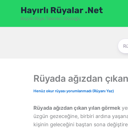
İçeriğe
Hayırlı Rüyalar .Net
atla
Büyük Rüya Tabirleri Sözlüğü
Rüyada ağızdan çıkan
Henüz okur rüyası yorumlanmadı (Rüyanı Yaz)
Rüyada ağızdan çıkan yılan görmek
yen
üzgün gezeceğine, birbiri ardına yaşana
kişinin geleceğini baştan sona değiştire