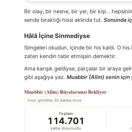
Bir olay, bir nesne, bir yer, bir kişi... hepsi
sende bıraktığı hissi aklında tut.
Sonunda içi
Hâlâ İçine Sinmediyse
Simgeleri okudun, içinde bir his kaldı. O his
zaten kendin tabir etmişsin demektir.
Ama karışık geldiyse, parçalar bir araya gel
gibi aşağıya yaz.
Muabbir (Alîm) senin için 
Muabbir (Alîm)
Rüyalarınızı Bekliyor
son görülme 30 dakika önce
Toplam
114.701
kalbe dokunuldu
r